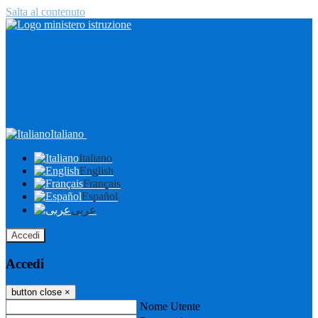
Salta al contenuto
Italiano
Italiano
English
Français
Español
عربى
Accedi
Accedi
button close
×
Nome Utente