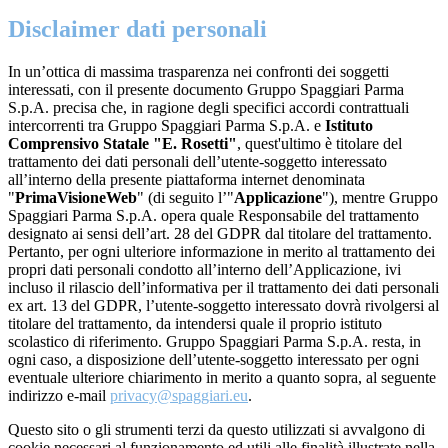
Disclaimer dati personali
In un’ottica di massima trasparenza nei confronti dei soggetti
interessati, con il presente documento Gruppo Spaggiari Parma
S.p.A. precisa che, in ragione degli specifici accordi contrattuali
intercorrenti tra Gruppo Spaggiari Parma S.p.A. e
Istituto
Comprensivo Statale "E. Rosetti"
, quest'ultimo è titolare del
trattamento dei dati personali dell’utente-soggetto interessato
all’interno della presente piattaforma internet denominata
"
PrimaVisioneWeb
" (di seguito l’"
Applicazione
"), mentre Gruppo
Spaggiari Parma S.p.A. opera quale Responsabile del trattamento
designato ai sensi dell’art. 28 del GDPR dal titolare del trattamento.
Pertanto, per ogni ulteriore informazione in merito al trattamento dei
propri dati personali condotto all’interno dell’Applicazione, ivi
incluso il rilascio dell’informativa per il trattamento dei dati personali
ex art. 13 del GDPR, l’utente-soggetto interessato dovrà rivolgersi al
titolare del trattamento, da intendersi quale il proprio istituto
scolastico di riferimento. Gruppo Spaggiari Parma S.p.A. resta, in
ogni caso, a disposizione dell’utente-soggetto interessato per ogni
eventuale ulteriore chiarimento in merito a quanto sopra, al seguente
indirizzo e-mail
privacy@spaggiari.eu
.
Questo sito o gli strumenti terzi da questo utilizzati si avvalgono di
cookie necessari al funzionamento ed utili alle finalità illustrate nella