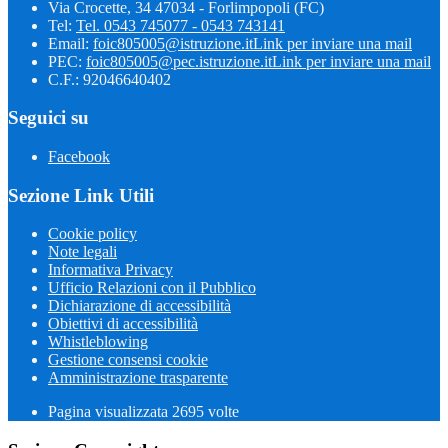
Via Crocette, 34 47034 - Forlimpopoli (FC)
Tel:
Tel. 0543 745077 - 0543 743141
Email:
foic805005@istruzione.it
Link per inviare una mail
PEC:
foic805005@pec.istruzione.it
Link per inviare una mail
C.F.: 92046640402
Seguici su
Facebook
Sezione Link Utili
Cookie policy
Note legali
Informativa Privacy
Ufficio Relazioni con il Pubblico
Dichiarazione di accessibilità
Obiettivi di accessibilità
Whistleblowing
Gestione consensi cookie
Amministrazione trasparente
Pagina visualizzata
2695
volte