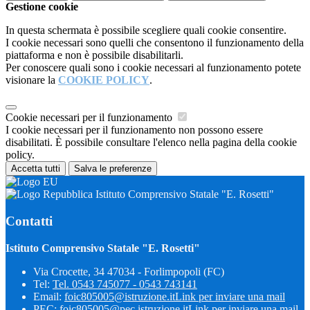
Gestione cookie
In questa schermata è possibile scegliere quali cookie consentire.
I cookie necessari sono quelli che consentono il funzionamento della
piattaforma e non è possibile disabilitarli.
Per conoscere quali sono i cookie necessari al funzionamento potete
visionare la
COOKIE POLICY
.
Cookie necessari per il funzionamento
I cookie necessari per il funzionamento non possono essere
disabilitati. È possibile consultare l'elenco nella pagina della cookie
policy.
Accetta tutti
Salva le preferenze
Istituto Comprensivo Statale "E. Rosetti"
Contatti
Istituto Comprensivo Statale "E. Rosetti"
Via Crocette, 34 47034 - Forlimpopoli (FC)
Tel:
Tel. 0543 745077 - 0543 743141
Email:
foic805005@istruzione.it
Link per inviare una mail
PEC:
foic805005@pec.istruzione.it
Link per inviare una mail