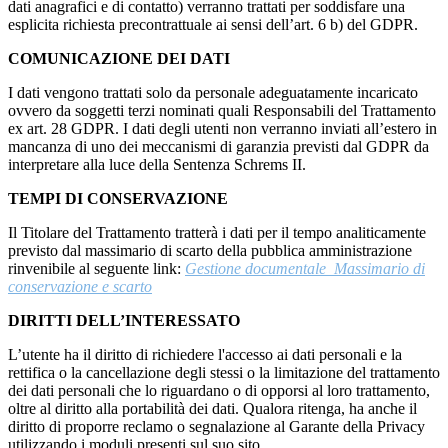
dati anagrafici e di contatto) verranno trattati per soddisfare una
esplicita richiesta precontrattuale ai sensi dell’art. 6 b) del GDPR.
COMUNICAZIONE DEI DATI
I dati vengono trattati solo da personale adeguatamente incaricato
ovvero da soggetti terzi nominati quali Responsabili del Trattamento
ex art. 28 GDPR. I dati degli utenti non verranno inviati all’estero in
mancanza di uno dei meccanismi di garanzia previsti dal GDPR da
interpretare alla luce della Sentenza Schrems II.
TEMPI DI CONSERVAZIONE
Il Titolare del Trattamento tratterà i dati per il tempo analiticamente
previsto dal massimario di scarto della pubblica amministrazione
rinvenibile al seguente link:
Gestione documentale_Massimario di
conservazione e scarto
DIRITTI DELL’INTERESSATO
L’utente ha il diritto di richiedere l'accesso ai dati personali e la
rettifica o la cancellazione degli stessi o la limitazione del trattamento
dei dati personali che lo riguardano o di opporsi al loro trattamento,
oltre al diritto alla portabilità dei dati. Qualora ritenga, ha anche il
diritto di proporre reclamo o segnalazione al Garante della Privacy
utilizzando i moduli presenti sul suo sito.