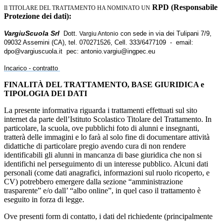
RPD (Responsabile
Il TITOLARE DEL TRATTAMENTO HA NOMINATO UN
Protezione dei dati):
VargiuScuola Srl
Dott.
con sede in via dei Tulipani 7/9,
Vargiu Antonio
09032 Assemini (CA), tel. 070271526, Cell. 333/6477109 -
email:
dpo@vargiuscuola.it
pec: antonio.vargiu@ingpec.eu
Incarico - contratto
FINALITÀ DEL TRATTAMENTO, BASE GIURIDICA e
TIPOLOGIA DEI DATI
La presente informativa riguarda i trattamenti effettuati sul sito
internet da parte dell’Istituto Scolastico Titolare del Trattamento. In
particolare, la scuola, ove pubblichi foto di alunni e insegnanti,
tratterà delle immagini e lo farà al solo fine di documentare attività
didattiche di particolare pregio avendo cura di non rendere
identificabili gli alunni in mancanza di base giuridica che non si
identifichi nel perseguimento di un interesse pubblico. Alcuni dati
personali (come dati anagrafici, informazioni sul ruolo ricoperto, e
CV) potrebbero emergere dalla sezione “amministrazione
trasparente” e/o dall’ “albo online”, in quel caso il trattamento è
eseguito in forza di legge.
Ove presenti form di contatto, i dati del richiedente (principalmente