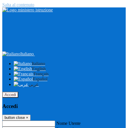
Salta al contenuto
Italiano
Italiano
English
Français
Español
عربى
Accedi
Accedi
button close
×
Nome Utente