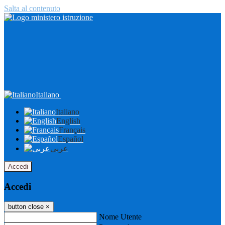
Salta al contenuto
Italiano
Italiano
English
Français
Español
عربى
Accedi
Accedi
button close
×
Nome Utente