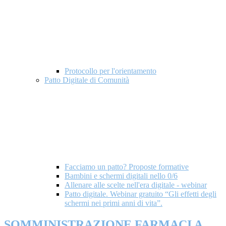
Protocollo per l'orientamento
Patto Digitale di Comunità
Facciamo un patto? Proposte formative
Bambini e schermi digitali nello 0/6
Allenare alle scelte nell'era digitale - webinar
Patto digitale. Webinar gratuito “Gli effetti degli
schermi nei primi anni di vita”.
SOMMINISTRAZIONE FARMACI A