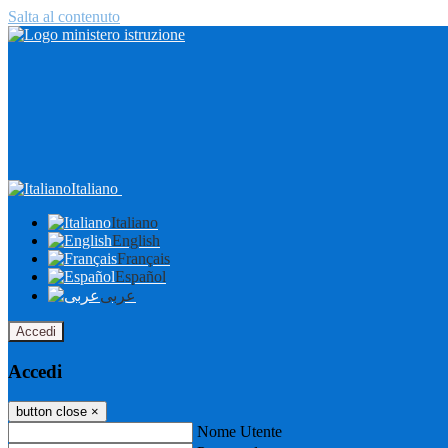
Salta al contenuto
Italiano
Italiano
English
Français
Español
عربى
Accedi
Accedi
button close
×
Nome Utente