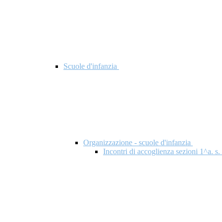
Scuole d'infanzia
Organizzazione - scuole d'infanzia
Incontri di accoglienza sezioni 1^a. s