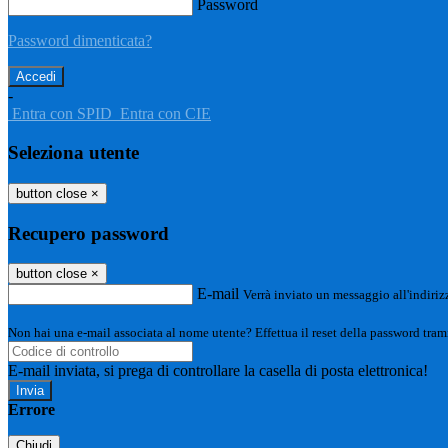
Password
Password dimenticata?
-
Entra con SPID
Entra con CIE
Seleziona utente
button close
×
Recupero password
button close
×
E-mail
Verrà inviato un messaggio all'indirizz
Non hai una e-mail associata al nome utente? Effettua il reset della password tram
E-mail inviata, si prega di controllare la casella di posta elettronica!
Errore
Chiudi