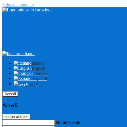
Salta al contenuto
Italiano
Italiano
English
Français
Español
عربى
Accedi
Accedi
button close
×
Nome Utente