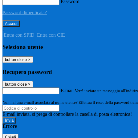
Password
Password dimenticata?
-
Entra con SPID
Entra con CIE
Seleziona utente
button close
×
Recupero password
button close
×
E-mail
Verrà inviato un messaggio all'indirizz
Non hai una e-mail associata al nome utente? Effettua il reset della password tram
E-mail inviata, si prega di controllare la casella di posta elettronica!
Errore
Chiudi