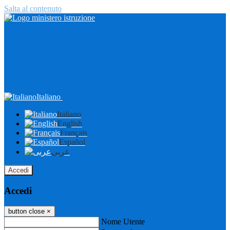
Salta al contenuto
Italiano
Italiano
English
Français
Español
عربى
Accedi
Accedi
button close
×
Nome Utente