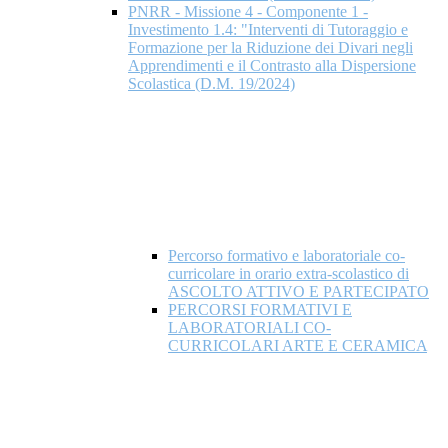
PNRR - Missione 4 - Componente 1 -
Investimento 1.4: "Interventi di Tutoraggio e
Formazione per la Riduzione dei Divari negli
Apprendimenti e il Contrasto alla Dispersione
Scolastica (D.M. 19/2024)
Percorso formativo e laboratoriale co-
curricolare in orario extra-scolastico di
ASCOLTO ATTIVO E PARTECIPATO
PERCORSI FORMATIVI E
LABORATORIALI CO-
CURRICOLARI ARTE E CERAMICA