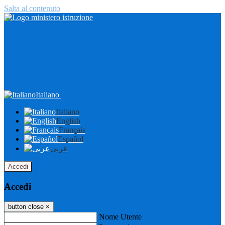
Salta al contenuto
Italiano
Italiano
English
Français
Español
عربى
Accedi
Accedi
button close
×
Nome Utente