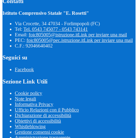
Contatti
Istituto Comprensivo Statale "E. Rosetti"
Via Crocette, 34 47034 - Forlimpopoli (FC)
Tel:
Tel. 0543 745077 - 0543 743141
Email:
foic805005@istruzione.it
Link per inviare una mail
PEC:
foic805005@pec.istruzione.it
Link per inviare una mail
C.F.: 92046640402
Seguici su
Facebook
Sezione Link Utili
Cookie policy
Note legali
Informativa Privacy
Ufficio Relazioni con il Pubblico
Dichiarazione di accessibilità
Obiettivi di accessibilità
Whistleblowing
Gestione consensi cookie
Amministrazione trasparente