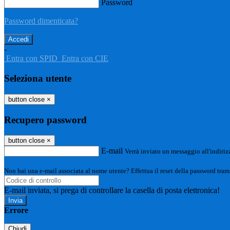
Password
Password dimenticata?
-
Entra con SPID
Entra con CIE
Seleziona utente
button close
×
Recupero password
button close
×
E-mail
Verrà inviato un messaggio all'indirizz
Non hai una e-mail associata al nome utente? Effettua il reset della password tram
E-mail inviata, si prega di controllare la casella di posta elettronica!
Errore
Chiudi