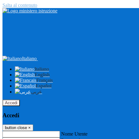
Salta al contenuto
Italiano
Italiano
English
Français
Español
عربى
Accedi
Accedi
button close
×
Nome Utente