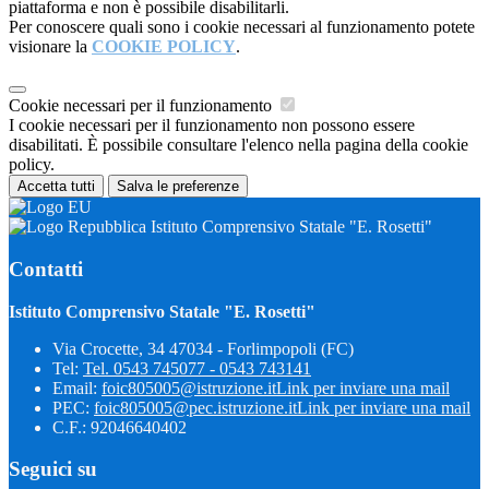
piattaforma e non è possibile disabilitarli.
Per conoscere quali sono i cookie necessari al funzionamento potete
visionare la
COOKIE POLICY
.
Cookie necessari per il funzionamento
I cookie necessari per il funzionamento non possono essere
disabilitati. È possibile consultare l'elenco nella pagina della cookie
policy.
Accetta tutti
Salva le preferenze
Istituto Comprensivo Statale "E. Rosetti"
Contatti
Istituto Comprensivo Statale "E. Rosetti"
Via Crocette, 34 47034 - Forlimpopoli (FC)
Tel:
Tel. 0543 745077 - 0543 743141
Email:
foic805005@istruzione.it
Link per inviare una mail
PEC:
foic805005@pec.istruzione.it
Link per inviare una mail
C.F.: 92046640402
Seguici su