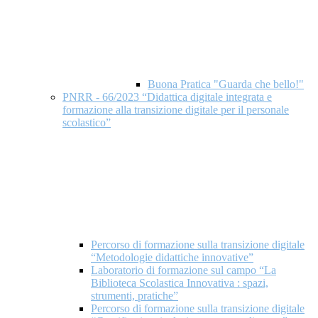
Buona Pratica "Guarda che bello!"
PNRR - 66/2023 “Didattica digitale integrata e
formazione alla transizione digitale per il personale
scolastico”
Percorso di formazione sulla transizione digitale
“Metodologie didattiche innovative”
Laboratorio di formazione sul campo “La
Biblioteca Scolastica Innovativa : spazi,
strumenti, pratiche”
Percorso di formazione sulla transizione digitale