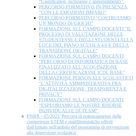
“Gamification, inclusione e apprendimento”.
PERCORSO FORMATIVO IN PRESENZA
“CON LE EMOZIONI IMPARO”
PERCORSO FORMATIVO “COSTRUIAMO
UN MONDO DI GIOCHI”
FORMAZIONE SUL CAMPO DOCENTI “IL
PROCESSO DI VALUTAZIONE DELLE
STUDENTESSE E DEGLI STUDENTI ALLA
LUCE DEL PIANO SCUOLA 4.0 E DELLA
TRANSIZIONE DIGITALE”
FORMAZIONE SUL CAMPO DOCENTI
“PERCORSO DI INFORMATICA DI BASE
FINALIZZATO ALL’ACQUISIZIONE
DELLA CERTIFICAZIONE ICDL BASE”
FORMAZIONE PERSONALE SCOLASTICO
“L’ATTIVITÀ AMMINISTRATIVA FRA
DIGITALIZZAZIONE, TRASPARENZA E
PRIVACY”
FORMAZIONE SUL CAMPO DOCENTI
“ESPLORIAMO LE NOSTRE RISORSE
INDIVIDUALI E DI TEAM”
PNRR - 65/2023 'Percorsi di potenziamento delle
competenze STEM e multilinguistiche offerti
dall'Istituto nell'ambito del programma di prevenzione
alla dispersione scolastica'