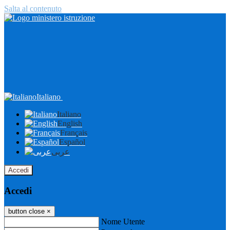
Salta al contenuto
Italiano
Italiano
English
Français
Español
عربى
Accedi
Accedi
button close
×
Nome Utente