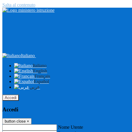
Salta al contenuto
Italiano
Italiano
English
Français
Español
عربى
Accedi
Accedi
button close
×
Nome Utente