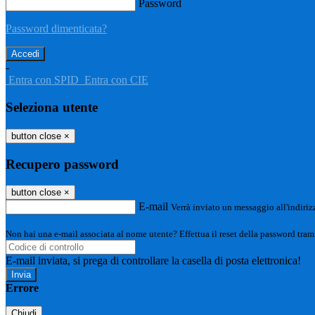
Password
Password dimenticata?
-
Entra con SPID
Entra con CIE
Seleziona utente
button close
×
Recupero password
button close
×
E-mail
Verrà inviato un messaggio all'indirizz
Non hai una e-mail associata al nome utente? Effettua il reset della password tram
E-mail inviata, si prega di controllare la casella di posta elettronica!
Errore
Chiudi