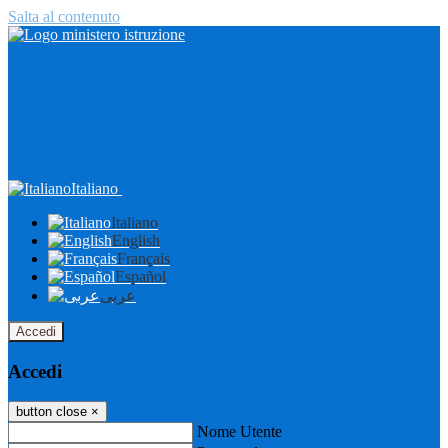
Salta al contenuto
Italiano
Italiano
English
Français
Español
عربى
Accedi
Accedi
button close
×
Nome Utente