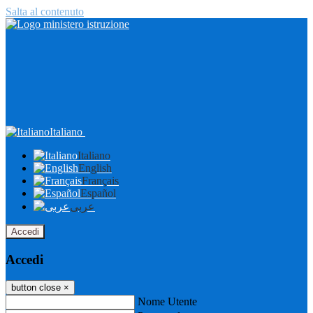
Salta al contenuto
Italiano
Italiano
English
Français
Español
عربى
Accedi
Accedi
button close
×
Nome Utente