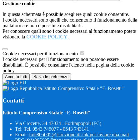
Gestione cookie
In questa schermata è possibile scegliere quali cookie consentire.
I cookie necessari sono quelli che consentono il funzionamento della
piattaforma e non è possibile disabilitarli.
Per conoscere quali sono i cookie necessari al funzionamento potete
visionare la
COOKIE POLICY
.
Cookie necessari per il funzionamento
I cookie necessari per il funzionamento non possono essere
disabilitati. È possibile consultare l'elenco nella pagina della cookie
policy.
Accetta tutti
Salva le preferenze
Istituto Comprensivo Statale "E. Rosetti"
Contatti
Istituto Comprensivo Statale "E. Rosetti"
Via Crocette, 34 47034 - Forlimpopoli (FC)
Tel:
Tel. 0543 745077 - 0543 743141
Email:
foic805005@istruzione.it
Link per inviare una mail