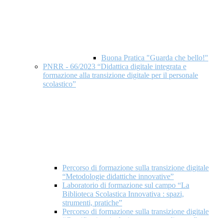
Buona Pratica "Guarda che bello!"
PNRR - 66/2023 “Didattica digitale integrata e
formazione alla transizione digitale per il personale
scolastico”
Percorso di formazione sulla transizione digitale
“Metodologie didattiche innovative”
Laboratorio di formazione sul campo “La
Biblioteca Scolastica Innovativa : spazi,
strumenti, pratiche”
Percorso di formazione sulla transizione digitale