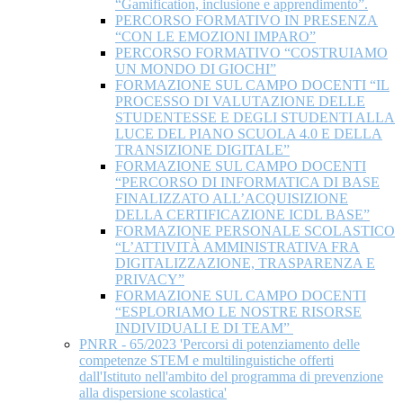
“Gamification, inclusione e apprendimento”.
PERCORSO FORMATIVO IN PRESENZA
“CON LE EMOZIONI IMPARO”
PERCORSO FORMATIVO “COSTRUIAMO
UN MONDO DI GIOCHI”
FORMAZIONE SUL CAMPO DOCENTI “IL
PROCESSO DI VALUTAZIONE DELLE
STUDENTESSE E DEGLI STUDENTI ALLA
LUCE DEL PIANO SCUOLA 4.0 E DELLA
TRANSIZIONE DIGITALE”
FORMAZIONE SUL CAMPO DOCENTI
“PERCORSO DI INFORMATICA DI BASE
FINALIZZATO ALL’ACQUISIZIONE
DELLA CERTIFICAZIONE ICDL BASE”
FORMAZIONE PERSONALE SCOLASTICO
“L’ATTIVITÀ AMMINISTRATIVA FRA
DIGITALIZZAZIONE, TRASPARENZA E
PRIVACY”
FORMAZIONE SUL CAMPO DOCENTI
“ESPLORIAMO LE NOSTRE RISORSE
INDIVIDUALI E DI TEAM”
PNRR - 65/2023 'Percorsi di potenziamento delle
competenze STEM e multilinguistiche offerti
dall'Istituto nell'ambito del programma di prevenzione
alla dispersione scolastica'