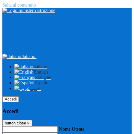
Salta al contenuto
Italiano
Italiano
English
Français
Español
عربى
Accedi
Accedi
button close
×
Nome Utente