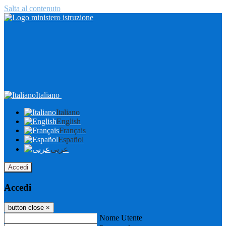
Salta al contenuto
Italiano
Italiano
English
Français
Español
عربى
Accedi
Accedi
button close
×
Nome Utente