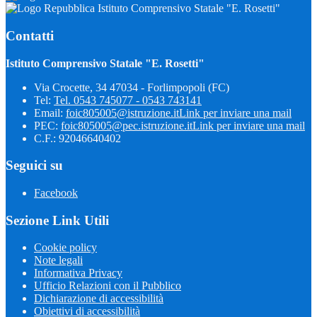
Istituto Comprensivo Statale "E. Rosetti"
Contatti
Istituto Comprensivo Statale "E. Rosetti"
Via Crocette, 34 47034 - Forlimpopoli (FC)
Tel:
Tel. 0543 745077 - 0543 743141
Email:
foic805005@istruzione.it
Link per inviare una mail
PEC:
foic805005@pec.istruzione.it
Link per inviare una mail
C.F.: 92046640402
Seguici su
Facebook
Sezione Link Utili
Cookie policy
Note legali
Informativa Privacy
Ufficio Relazioni con il Pubblico
Dichiarazione di accessibilità
Obiettivi di accessibilità