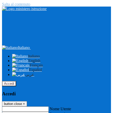
Salta al contenuto
Italiano
Italiano
English
Français
Español
عربى
Accedi
Accedi
button close
×
Nome Utente