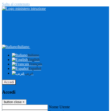
Salta al contenuto
Italiano
Italiano
English
Français
Español
عربى
Accedi
Accedi
button close
×
Nome Utente