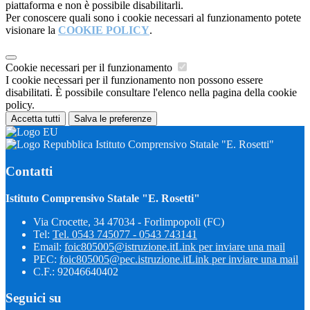
piattaforma e non è possibile disabilitarli.
Per conoscere quali sono i cookie necessari al funzionamento potete
visionare la
COOKIE POLICY
.
Cookie necessari per il funzionamento
I cookie necessari per il funzionamento non possono essere
disabilitati. È possibile consultare l'elenco nella pagina della cookie
policy.
Accetta tutti
Salva le preferenze
Istituto Comprensivo Statale "E. Rosetti"
Contatti
Istituto Comprensivo Statale "E. Rosetti"
Via Crocette, 34 47034 - Forlimpopoli (FC)
Tel:
Tel. 0543 745077 - 0543 743141
Email:
foic805005@istruzione.it
Link per inviare una mail
PEC:
foic805005@pec.istruzione.it
Link per inviare una mail
C.F.: 92046640402
Seguici su