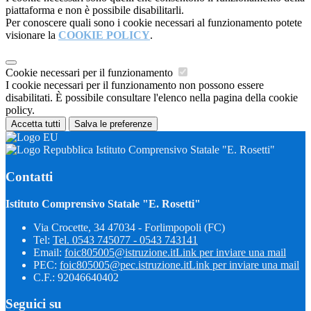
piattaforma e non è possibile disabilitarli.
Per conoscere quali sono i cookie necessari al funzionamento potete
visionare la
COOKIE POLICY
.
Cookie necessari per il funzionamento
I cookie necessari per il funzionamento non possono essere
disabilitati. È possibile consultare l'elenco nella pagina della cookie
policy.
Accetta tutti
Salva le preferenze
Istituto Comprensivo Statale "E. Rosetti"
Contatti
Istituto Comprensivo Statale "E. Rosetti"
Via Crocette, 34 47034 - Forlimpopoli (FC)
Tel:
Tel. 0543 745077 - 0543 743141
Email:
foic805005@istruzione.it
Link per inviare una mail
PEC:
foic805005@pec.istruzione.it
Link per inviare una mail
C.F.: 92046640402
Seguici su