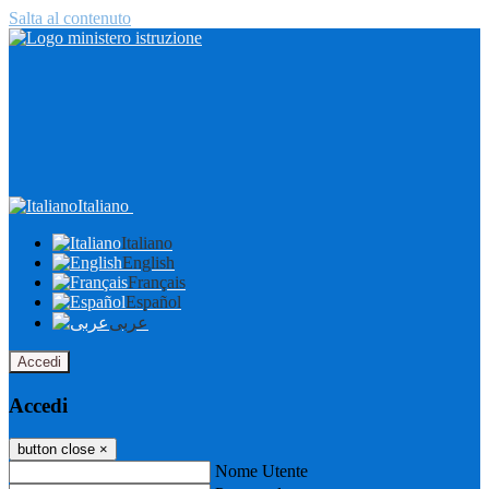
Salta al contenuto
Italiano
Italiano
English
Français
Español
عربى
Accedi
Accedi
button close
×
Nome Utente