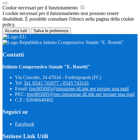
Cookie necessari per il funzionamento
I cookie necessari per il funzionamento non possono essere
disabilitati. È possibile consultare l'elenco nella pagina della cookie
policy.
Accetta tutti
Salva le preferenze
Istituto Comprensivo Statale "E. Rosetti"
Contatti
Istituto Comprensivo Statale "E. Rosetti"
Via Crocette, 34 47034 - Forlimpopoli (FC)
Tel:
Tel. 0543 745077 - 0543 743141
Email:
foic805005@istruzione.it
Link per inviare una mail
PEC:
foic805005@pec.istruzione.it
Link per inviare una mail
C.F.: 92046640402
Seguici su
Facebook
Sezione Link Utili