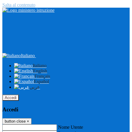
Salta al contenuto
Italiano
Italiano
English
Français
Español
عربى
Accedi
Accedi
button close
×
Nome Utente