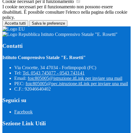
Cookie necessari per il funzionamento
I cookie necessari per il funzionamento non possono essere
disabilitati. È possibile consultare l'elenco nella pagina della cookie
policy.
Accetta tutti
Salva le preferenze
Istituto Comprensivo Statale "E. Rosetti"
Contatti
Istituto Comprensivo Statale "E. Rosetti"
Via Crocette, 34 47034 - Forlimpopoli (FC)
Tel:
Tel. 0543 745077 - 0543 743141
Email:
foic805005@istruzione.it
Link per inviare una mail
PEC:
foic805005@pec.istruzione.it
Link per inviare una mail
C.F.: 92046640402
Seguici su
Facebook
Sezione Link Utili