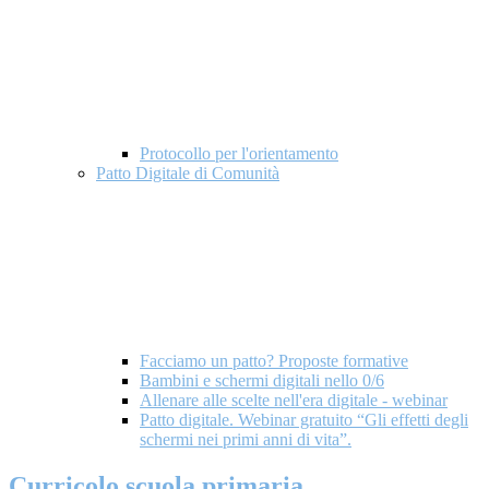
Protocollo per l'orientamento
Patto Digitale di Comunità
Facciamo un patto? Proposte formative
Bambini e schermi digitali nello 0/6
Allenare alle scelte nell'era digitale - webinar
Patto digitale. Webinar gratuito “Gli effetti degli
schermi nei primi anni di vita”.
Curricolo scuola primaria