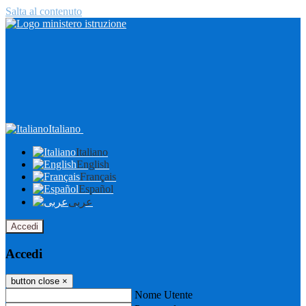
Salta al contenuto
Italiano
Italiano
English
Français
Español
عربى
Accedi
Accedi
button close
×
Nome Utente