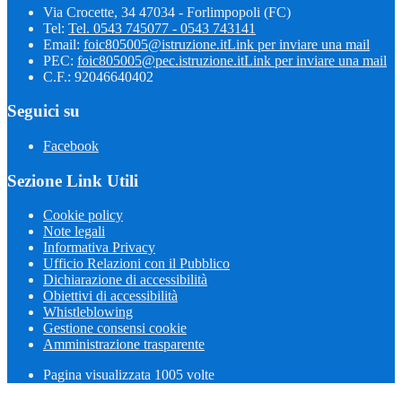
Via Crocette, 34 47034 - Forlimpopoli (FC)
Tel:
Tel. 0543 745077 - 0543 743141
Email:
foic805005@istruzione.it
Link per inviare una mail
PEC:
foic805005@pec.istruzione.it
Link per inviare una mail
C.F.: 92046640402
Seguici su
Facebook
Sezione Link Utili
Cookie policy
Note legali
Informativa Privacy
Ufficio Relazioni con il Pubblico
Dichiarazione di accessibilità
Obiettivi di accessibilità
Whistleblowing
Gestione consensi cookie
Amministrazione trasparente
Pagina visualizzata
1005
volte