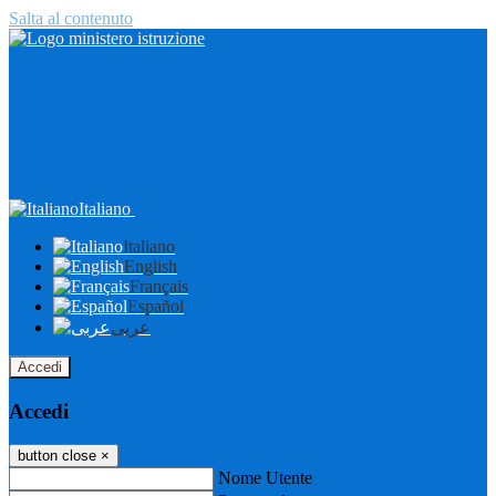
Salta al contenuto
Italiano
Italiano
English
Français
Español
عربى
Accedi
Accedi
button close
×
Nome Utente