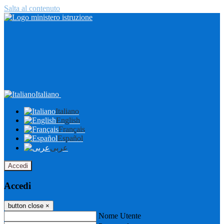
Salta al contenuto
Italiano
Italiano
English
Français
Español
عربى
Accedi
Accedi
button close
×
Nome Utente