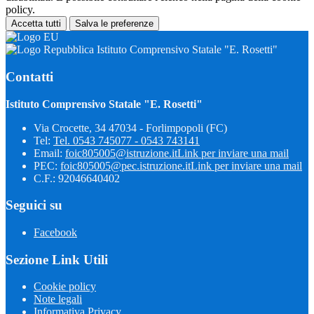
policy.
Accetta tutti
Salva le preferenze
Istituto Comprensivo Statale "E. Rosetti"
Contatti
Istituto Comprensivo Statale "E. Rosetti"
Via Crocette, 34 47034 - Forlimpopoli (FC)
Tel:
Tel. 0543 745077 - 0543 743141
Email:
foic805005@istruzione.it
Link per inviare una mail
PEC:
foic805005@pec.istruzione.it
Link per inviare una mail
C.F.: 92046640402
Seguici su
Facebook
Sezione Link Utili
Cookie policy
Note legali
Informativa Privacy