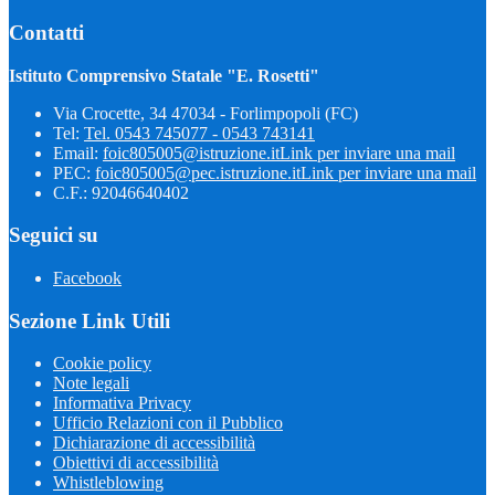
Contatti
Istituto Comprensivo Statale "E. Rosetti"
Via Crocette, 34 47034 - Forlimpopoli (FC)
Tel:
Tel. 0543 745077 - 0543 743141
Email:
foic805005@istruzione.it
Link per inviare una mail
PEC:
foic805005@pec.istruzione.it
Link per inviare una mail
C.F.: 92046640402
Seguici su
Facebook
Sezione Link Utili
Cookie policy
Note legali
Informativa Privacy
Ufficio Relazioni con il Pubblico
Dichiarazione di accessibilità
Obiettivi di accessibilità
Whistleblowing