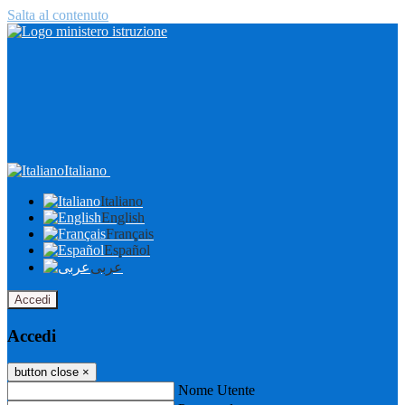
Salta al contenuto
Italiano
Italiano
English
Français
Español
عربى
Accedi
Accedi
button close
×
Nome Utente