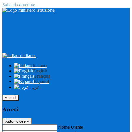
Salta al contenuto
Italiano
Italiano
English
Français
Español
عربى
Accedi
Accedi
button close
×
Nome Utente