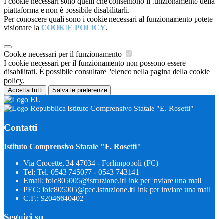
I cookie necessari sono quelli che consentono il funzionamento della
piattaforma e non è possibile disabilitarli.
Per conoscere quali sono i cookie necessari al funzionamento potete
visionare la
COOKIE POLICY
.
Cookie necessari per il funzionamento
I cookie necessari per il funzionamento non possono essere
disabilitati. È possibile consultare l'elenco nella pagina della cookie
policy.
Accetta tutti
Salva le preferenze
Istituto Comprensivo Statale "E. Rosetti"
Contatti
Istituto Comprensivo Statale "E. Rosetti"
Via Crocette, 34 47034 - Forlimpopoli (FC)
Tel:
Tel. 0543 745077 - 0543 743141
Email:
foic805005@istruzione.it
Link per inviare una mail
PEC:
foic805005@pec.istruzione.it
Link per inviare una mail
C.F.: 92046640402
Seguici su