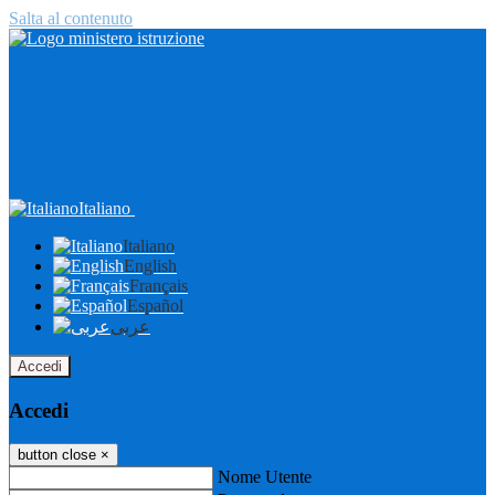
Salta al contenuto
Italiano
Italiano
English
Français
Español
عربى
Accedi
Accedi
button close
×
Nome Utente