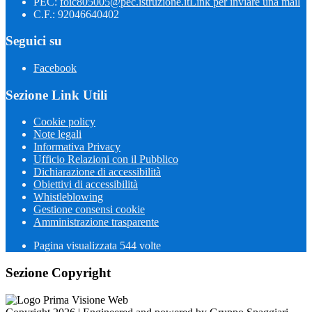
PEC:
foic805005@pec.istruzione.it
Link per inviare una mail
C.F.: 92046640402
Seguici su
Facebook
Sezione Link Utili
Cookie policy
Note legali
Informativa Privacy
Ufficio Relazioni con il Pubblico
Dichiarazione di accessibilità
Obiettivi di accessibilità
Whistleblowing
Gestione consensi cookie
Amministrazione trasparente
Pagina visualizzata
544
volte
Sezione Copyright