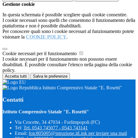
Gestione cookie
In questa schermata è possibile scegliere quali cookie consentire.
I cookie necessari sono quelli che consentono il funzionamento della
piattaforma e non è possibile disabilitarli.
Per conoscere quali sono i cookie necessari al funzionamento potete
visionare la
COOKIE POLICY
.
Cookie necessari per il funzionamento
I cookie necessari per il funzionamento non possono essere
disabilitati. È possibile consultare l'elenco nella pagina della cookie
policy.
Accetta tutti
Salva le preferenze
Istituto Comprensivo Statale "E. Rosetti"
Contatti
Istituto Comprensivo Statale "E. Rosetti"
Via Crocette, 34 47034 - Forlimpopoli (FC)
Tel:
Tel. 0543 745077 - 0543 743141
Email:
foic805005@istruzione.it
Link per inviare una mail