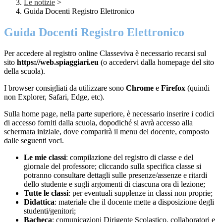
Le notizie
>
Guida Docenti Registro Elettronico
Guida Docenti Registro Elettronico
Per accedere al registro online Classeviva è necessario recarsi sul
sito
https://web.spiaggiari.eu
(o accedervi dalla homepage del sito
della scuola).
I browser consigliati da utilizzare sono
Chrome
e
Firefox
(quindi
non Explorer, Safari, Edge, etc).
Sulla home page, nella parte superiore, è necessario inserire i codici
di accesso forniti dalla scuola, dopodiché si avrà accesso alla
schermata iniziale, dove comparirà il menu del docente, composto
dalle seguenti voci.
Le mie classi
: compilazione del registro di classe e del
giornale del professore; cliccando sulla specifica classe si
potranno consultare dettagli sulle presenze/assenze e ritardi
dello studente e sugli argomenti di ciascuna ora di lezione;
Tutte le classi
: per eventuali supplenze in classi non proprie;
Didattica
: materiale che il docente mette a disposizione degli
studenti/genitori;
Bacheca
: comunicazioni Dirigente Scolastico, collaboratori e