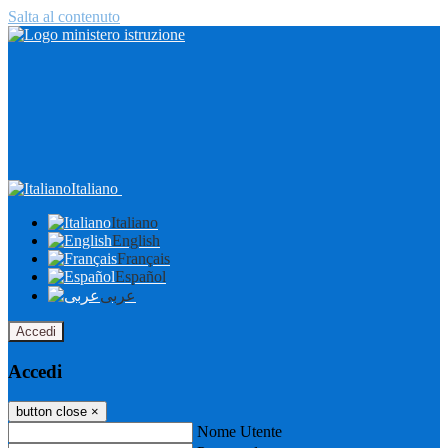
Salta al contenuto
Italiano
Italiano
English
Français
Español
عربى
Accedi
Accedi
button close
×
Nome Utente