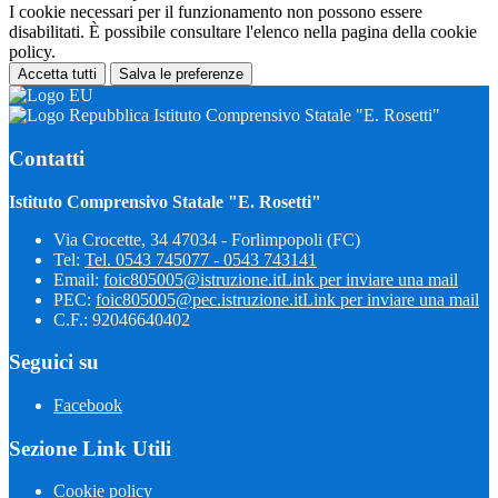
I cookie necessari per il funzionamento non possono essere
disabilitati. È possibile consultare l'elenco nella pagina della cookie
policy.
Accetta tutti
Salva le preferenze
Istituto Comprensivo Statale "E. Rosetti"
Contatti
Istituto Comprensivo Statale "E. Rosetti"
Via Crocette, 34 47034 - Forlimpopoli (FC)
Tel:
Tel. 0543 745077 - 0543 743141
Email:
foic805005@istruzione.it
Link per inviare una mail
PEC:
foic805005@pec.istruzione.it
Link per inviare una mail
C.F.: 92046640402
Seguici su
Facebook
Sezione Link Utili
Cookie policy