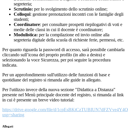
segreteria;
Scrutinio:
per lo svolgimento dello scrutinio online;
Colloqui
: gestione prenotazioni incontri con le famiglie degli
studenti;
Coordinatore
: per consultare prospetti riepilogativi di voti e
medie delle classi in cui il docente è coordinatore;
Modulistica:
per la compilazione ed invio online alla
segreteria digitale della scuola di richieste ferie, permessi, etc.
Per quanto riguarda la password di accesso, sarà possibile cambiarla
cliccando sull’icona del proprio profilo (in alto a destra) e
selezionando la voce Sicurezza, per poi seguire la procedura
indicata.
Per un approfondimento sull'utilizzo delle funzioni di base e
quotidiane del registro si rimanda alle guide in allegato.
Per l'utilizzo invece della nuova sezione "Didattica a Distanza"
presente nel Menù principale docente del registro, si rimanda al link
in cui è presente un breve video tutorial:
https://drive.google.com/file/d/1cpEsBKtCzTUBIUN7dFZVve4Y4
usp=sharing
Allegati