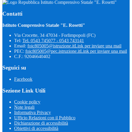
Istituto Comprensivo Statale "E. Rosetti"
Contatti
Istituto Comprensivo Statale "E. Rosetti"
Via Crocette, 34 47034 - Forlimpopoli (FC)
Tel:
Tel. 0543 745077 - 0543 743141
Email:
foic805005@istruzione.it
Link per inviare una mail
PEC:
foic805005@pec.istruzione.it
Link per inviare una mail
C.F.: 92046640402
Seguici su
Facebook
Sezione Link Utili
Cookie policy
Note legali
Informativa Privacy
Ufficio Relazioni con il Pubblico
Dichiarazione di accessibilità
Obiettivi di accessibilità