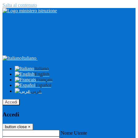
Salta al contenuto
Italiano
Italiano
English
Français
Español
عربى
Accedi
Accedi
button close
×
Nome Utente