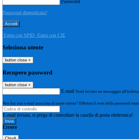
Password
Password dimenticata?
-
Entra con SPID
Entra con CIE
Seleziona utente
button close
×
Recupero password
button close
×
E-mail
Verrà inviato un messaggio all'indirizz
Non hai una e-mail associata al nome utente? Effettua il reset della password tram
E-mail inviata, si prega di controllare la casella di posta elettronica!
Errore
Chiudi