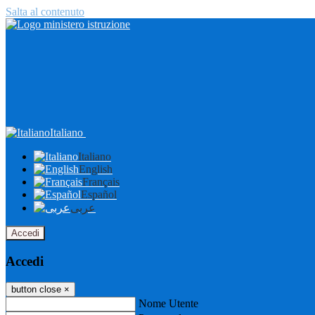
Salta al contenuto
Italiano
Italiano
English
Français
Español
عربى
Accedi
Accedi
button close
×
Nome Utente