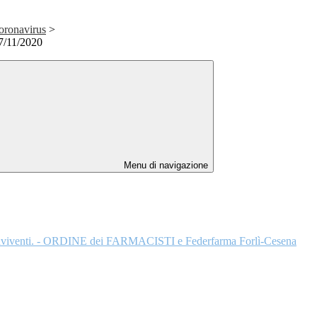
coronavirus
>
7/11/2020
Menu di navigazione
i conviventi. - ORDINE dei FARMACISTI e Federfarma Forlì-Cesena