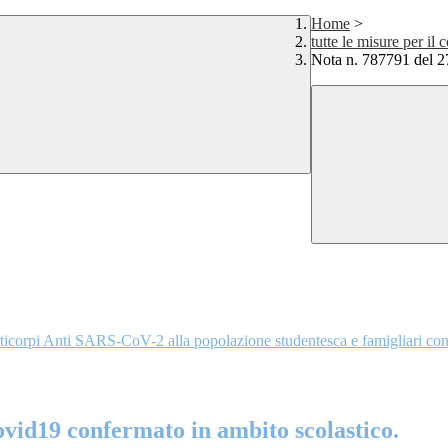
Home
>
tutte le misure per il 
Nota n. 787791 del 2
i Anticorpi Anti SARS-CoV-2 alla popolazione studentesca e famigliar
vid19 confermato in ambito scolastico.