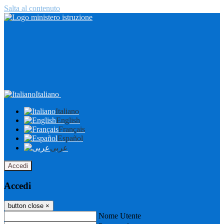
Salta al contenuto
Italiano
Italiano
English
Français
Español
عربى
Accedi
Accedi
button close
×
Nome Utente