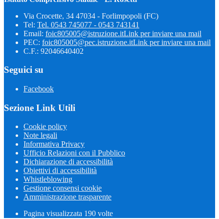
Via Crocette, 34 47034 - Forlimpopoli (FC)
Tel:
Tel. 0543 745077 - 0543 743141
Email:
foic805005@istruzione.it
Link per inviare una mail
PEC:
foic805005@pec.istruzione.it
Link per inviare una mail
C.F.: 92046640402
Seguici su
Facebook
Sezione Link Utili
Cookie policy
Note legali
Informativa Privacy
Ufficio Relazioni con il Pubblico
Dichiarazione di accessibilità
Obiettivi di accessibilità
Whistleblowing
Gestione consensi cookie
Amministrazione trasparente
Pagina visualizzata
190
volte