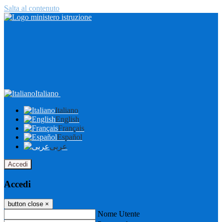
Salta al contenuto
Italiano
Italiano
English
Français
Español
عربى
Accedi
Accedi
button close
×
Nome Utente