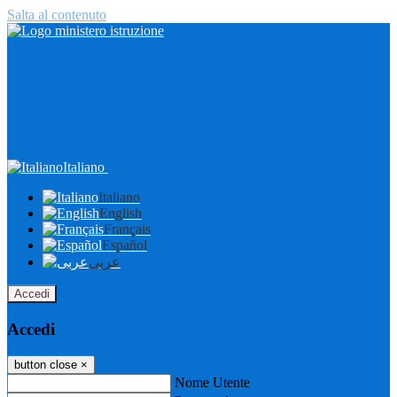
Salta al contenuto
Italiano
Italiano
English
Français
Español
عربى
Accedi
Accedi
button close
×
Nome Utente