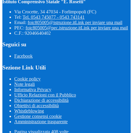
Istituto Comprensivo Statale "E. Rosetti"
Via Crocette, 34 47034 - Forlimpopoli (FC)
Tel:
Tel. 0543 745077 - 0543 743141
Email:
foic805005@istruzione.it
Link per inviare una mail
PEC:
foic805005@pec.istruzione.it
Link per inviare una mail
C.F.: 92046640402
Seguici su
Facebook
Sezione Link Utili
Cookie policy
Note legali
Informativa Privacy
Ufficio Relazioni con il Pubblico
Dichiarazione di accessibilità
Obiettivi di accessibilità
Whistleblowing
Gestione consensi cookie
Amministrazione trasparente
Pagina visualizzata
408
volte