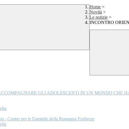
Home
>
Novità
>
Le notizie
>
INCONTRO ORIENTAM
 CAOS. ACCOMPAGNARE GLI ADOLESCENTI IN UN MONDO CHE 
lta
 anni - Centro per le Famiglie della Romagna Forlivese
iche