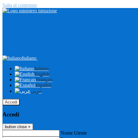
Salta al contenuto
Italiano
Italiano
English
Français
Español
عربى
Accedi
Accedi
button close
×
Nome Utente