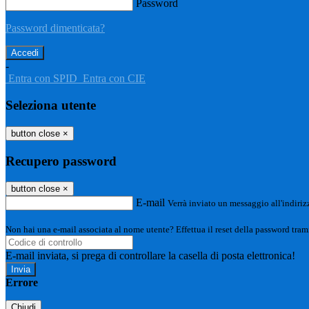
Password
Password dimenticata?
-
Entra con SPID
Entra con CIE
Seleziona utente
button close
×
Recupero password
button close
×
E-mail
Verrà inviato un messaggio all'indirizz
Non hai una e-mail associata al nome utente? Effettua il reset della password tram
E-mail inviata, si prega di controllare la casella di posta elettronica!
Errore
Chiudi