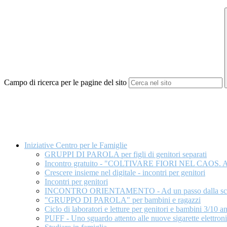
Campo di ricerca per le pagine del sito
Iniziative Centro per le Famiglie
GRUPPI DI PAROLA per figli di genitori separati
Incontro gratuito - "COLTIVARE FIORI​ NEL
Crescere insieme nel digitale - incontri per genitori
Incontri per genitori
INCONTRO ORIENTAMENTO - Ad un passo dalla sce
"GRUPPO DI PAROLA" per bambini e ragazzi
Ciclo di laboratori e letture per genitori e ​bambini 3/10
PUFF - Uno sguardo attento alle nuove sigarette elettron