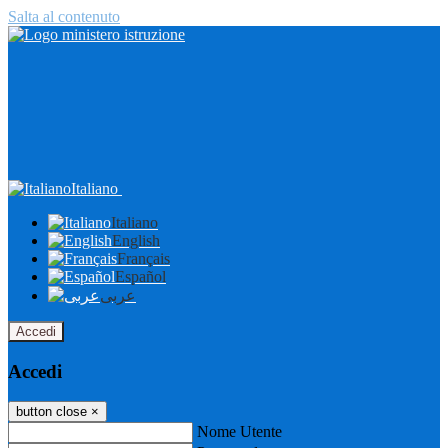
Salta al contenuto
Italiano
Italiano
English
Français
Español
عربى
Accedi
Accedi
button close
×
Nome Utente