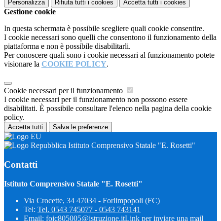
Personalizza
Rifiuta tutti
i cookies
Accetta tutti
i cookies
Gestione cookie
In questa schermata è possibile scegliere quali cookie consentire.
I cookie necessari sono quelli che consentono il funzionamento della
piattaforma e non è possibile disabilitarli.
Per conoscere quali sono i cookie necessari al funzionamento potete
visionare la
COOKIE POLICY
.
Cookie necessari per il funzionamento
I cookie necessari per il funzionamento non possono essere
disabilitati. È possibile consultare l'elenco nella pagina della cookie
policy.
Accetta tutti
Salva le preferenze
Istituto Comprensivo Statale "E. Rosetti"
Contatti
Istituto Comprensivo Statale "E. Rosetti"
Via Crocette, 34 47034 - Forlimpopoli (FC)
Tel:
Tel. 0543 745077 - 0543 743141
Email:
foic805005@istruzione.it
Link per inviare una mail