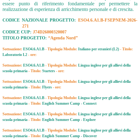
essere punto di riferimento fondamentale per permettere la
realizzazione di esperienza di arricchimento personale e di crescita.
CODICE NAZIONALE PROGETTO:
ESO4.6.A1.B-FSEPNEM-2026-
271
CODICE CUP:
J74D26000320007
TITOLO PROGETTO:
“Agenda Nord”
Sottoazione:
ESO4.6.A1.B
-
Tipologia Modulo:
Italiano per stranieri (L2)
- Titolo:
Laboratorio L2
- ore:
Sottoazione:
ESO4.6.A1.B
- Tipologia Modulo:
Lingua inglese per gli allievi della
scuola primaria
- Titolo:
Starters
- ore:
Sottoazione:
ESO4.6.A1.B
- Tipologia Modulo:
Lingua inglese per gli allievi della
scuola primaria
- Titolo:
Flyers
- ore:
Sottoazione:
ESO4.6.A1.B
-
Tipologia Modulo:
Lingua inglese per gli allievi della
scuola primaria
- Titolo:
English Summer Camp - Connect
Sottoazione:
ESO4.6.A1.B
- Tipologia Modulo:
Lingua inglese per gli allievi della
scuola primaria
- Titolo:
English Summer Camp - Explore
Sottoazione:
ESO4.6.A1.B
- Tipologia Modulo:
Lingua inglese per gli allievi della
scuola primaria
- Titolo:
English Summer Camp - Discover