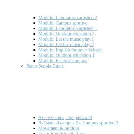
Modulo: Laboratorio artistico 2
Modulo: Campus sportivo
Modulo: Laboratorio artistico 1
Modulo: Outdoor education 2
Modulo: Let the music play 1
Modulo: Let the music play 2
Modulo: English Summer School
Modulo: Outdoor education 1
Modulo: Estate al campus
Piano Scuola Estate
Arte e tecnica, che passione!
R-Estate al campus 2 e Campus sportivo 2
Movement & outdoor
Learn Enghish with fun!