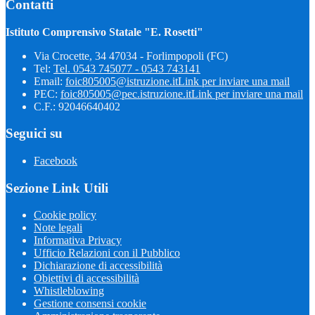
Contatti
Istituto Comprensivo Statale "E. Rosetti"
Via Crocette, 34 47034 - Forlimpopoli (FC)
Tel:
Tel. 0543 745077 - 0543 743141
Email:
foic805005@istruzione.it
Link per inviare una mail
PEC:
foic805005@pec.istruzione.it
Link per inviare una mail
C.F.: 92046640402
Seguici su
Facebook
Sezione Link Utili
Cookie policy
Note legali
Informativa Privacy
Ufficio Relazioni con il Pubblico
Dichiarazione di accessibilità
Obiettivi di accessibilità
Whistleblowing
Gestione consensi cookie