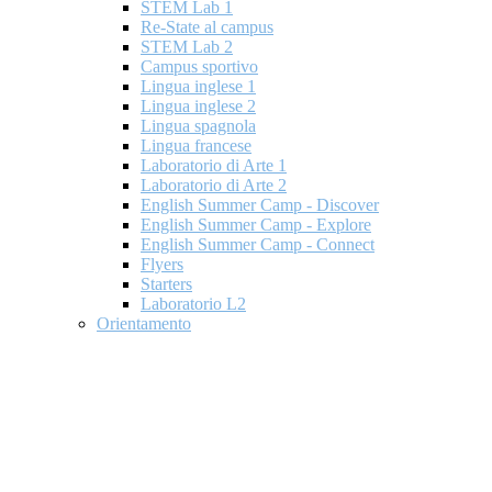
STEM Lab 1
Re-State al campus
STEM Lab 2
Campus sportivo
Lingua inglese 1
Lingua inglese 2
Lingua spagnola
Lingua francese
Laboratorio di Arte 1
Laboratorio di Arte 2
English Summer Camp - Discover
English Summer Camp - Explore
English Summer Camp - Connect
Flyers
Starters
Laboratorio L2
Orientamento