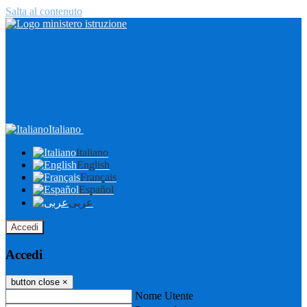
Salta al contenuto
Italiano
Italiano
English
Français
Español
عربى
Accedi
Accedi
button close
×
Nome Utente