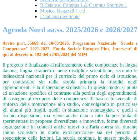
R-Estate al Campus 1 & Campus Sportivo 1
Musica, Ragazzi! 1 e 2
L'Italiano divertente
Agenda Nord aa.ss. 2025/2026 e 2026/2027
Avviso prot..55669 del 10/03/2026. Programma Nazionale "Scuola e
Competenze" 2021-2027, Fondo Sociale Europeo Plus, Interventi di
qui al decreto n. 102 del 27/05/2024 del MIM
Il progetto è finalizzato al rafforzamento delle competenze in lingua
italiana, lingua straniera e nelle discipline scientifiche, secondo le
indicazioni nazionali per il curricolo del primo ciclo di istruzione,
per contrastare sin dalla scuola primaria la fragilità negli
apprendimenti e la dispersione scolastica. In questo modo si punta
ad un'azione specifica di contrasto alla perdita degli apprendimenti,
di sostegno al recupero delle competenze di base e trasversali, di
rinforzo della motivazione allo studio, coinvolgendo in particolare
gli alunni più fragili, quelli in situazione svantaggiata e quelli a
rischio dispersione; ma viene anche data a tutti la possibilità di
sperimentarsi in proposte diversificate e innovative, forme diversedi
aggregazione in contesti anche nuovi o all'aria aperta sia durante
l'anno scolastico in orario extracurricolare sia nel periodo di
sospensione delle lezioni. La scuola continua, in questo modo, ad