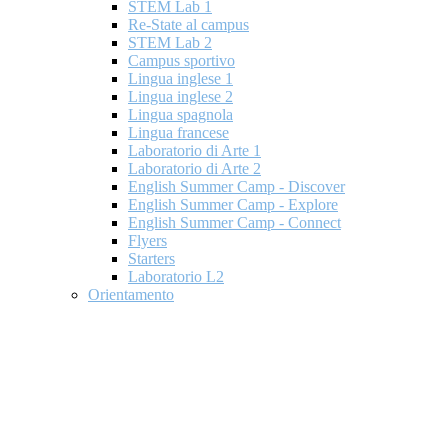
STEM Lab 1
Re-State al campus
STEM Lab 2
Campus sportivo
Lingua inglese 1
Lingua inglese 2
Lingua spagnola
Lingua francese
Laboratorio di Arte 1
Laboratorio di Arte 2
English Summer Camp - Discover
English Summer Camp - Explore
English Summer Camp - Connect
Flyers
Starters
Laboratorio L2
Orientamento