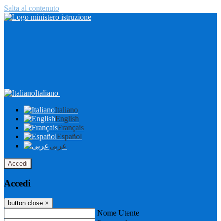
Salta al contenuto
Italiano
Italiano
English
Français
Español
عربى
Accedi
Accedi
button close
×
Nome Utente