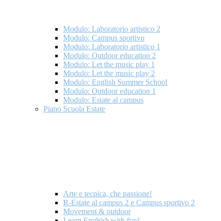
Modulo: Laboratorio artistico 2
Modulo: Campus sportivo
Modulo: Laboratorio artistico 1
Modulo: Outdoor education 2
Modulo: Let the music play 1
Modulo: Let the music play 2
Modulo: English Summer School
Modulo: Outdoor education 1
Modulo: Estate al campus
Piano Scuola Estate
Arte e tecnica, che passione!
R-Estate al campus 2 e Campus sportivo 2
Movement & outdoor
Learn Enghish with fun!