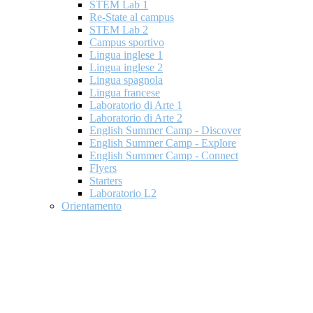
STEM Lab 1
Re-State al campus
STEM Lab 2
Campus sportivo
Lingua inglese 1
Lingua inglese 2
Lingua spagnola
Lingua francese
Laboratorio di Arte 1
Laboratorio di Arte 2
English Summer Camp - Discover
English Summer Camp - Explore
English Summer Camp - Connect
Flyers
Starters
Laboratorio L2
Orientamento