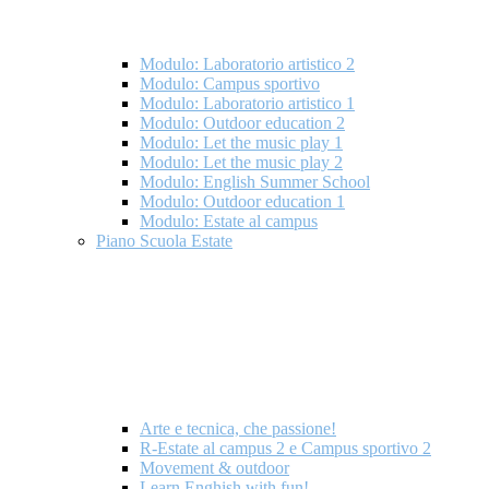
Modulo: Laboratorio artistico 2
Modulo: Campus sportivo
Modulo: Laboratorio artistico 1
Modulo: Outdoor education 2
Modulo: Let the music play 1
Modulo: Let the music play 2
Modulo: English Summer School
Modulo: Outdoor education 1
Modulo: Estate al campus
Piano Scuola Estate
Arte e tecnica, che passione!
R-Estate al campus 2 e Campus sportivo 2
Movement & outdoor
Learn Enghish with fun!