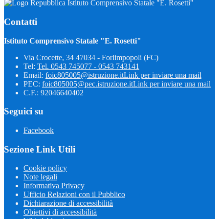
Istituto Comprensivo Statale "E. Rosetti"
Contatti
Istituto Comprensivo Statale "E. Rosetti"
Via Crocette, 34 47034 - Forlimpopoli (FC)
Tel:
Tel. 0543 745077 - 0543 743141
Email:
foic805005@istruzione.it
Link per inviare una mail
PEC:
foic805005@pec.istruzione.it
Link per inviare una mail
C.F.: 92046640402
Seguici su
Facebook
Sezione Link Utili
Cookie policy
Note legali
Informativa Privacy
Ufficio Relazioni con il Pubblico
Dichiarazione di accessibilità
Obiettivi di accessibilità