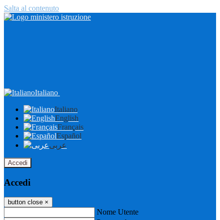
Salta al contenuto
Italiano
Italiano
English
Français
Español
عربى
Accedi
Accedi
button close
×
Nome Utente