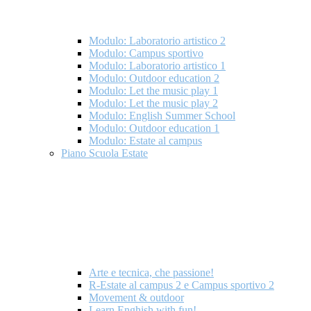
Modulo: Laboratorio artistico 2
Modulo: Campus sportivo
Modulo: Laboratorio artistico 1
Modulo: Outdoor education 2
Modulo: Let the music play 1
Modulo: Let the music play 2
Modulo: English Summer School
Modulo: Outdoor education 1
Modulo: Estate al campus
Piano Scuola Estate
Arte e tecnica, che passione!
R-Estate al campus 2 e Campus sportivo 2
Movement & outdoor
Learn Enghish with fun!