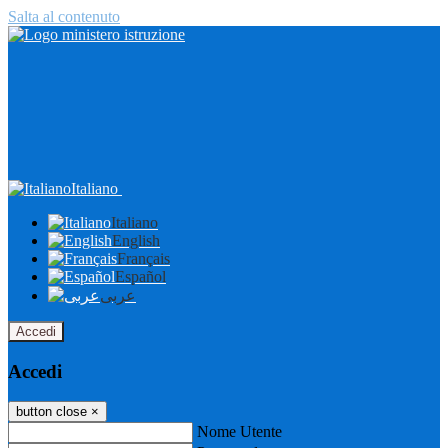
Salta al contenuto
Italiano
Italiano
English
Français
Español
عربى
Accedi
Accedi
button close
×
Nome Utente