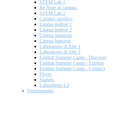
STEM Lab 1
Re-State al campus
STEM Lab 2
Campus sportivo
Lingua inglese 1
Lingua inglese 2
Lingua spagnola
Lingua francese
Laboratorio di Arte 1
Laboratorio di Arte 2
English Summer Camp - Discover
English Summer Camp - Explore
English Summer Camp - Connect
Flyers
Starters
Laboratorio L2
Orientamento