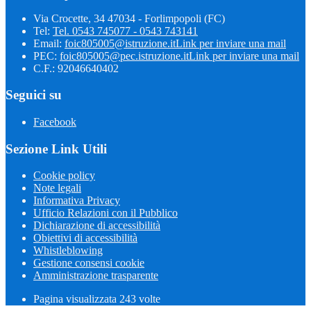
Via Crocette, 34 47034 - Forlimpopoli (FC)
Tel:
Tel. 0543 745077 - 0543 743141
Email:
foic805005@istruzione.it
Link per inviare una mail
PEC:
foic805005@pec.istruzione.it
Link per inviare una mail
C.F.: 92046640402
Seguici su
Facebook
Sezione Link Utili
Cookie policy
Note legali
Informativa Privacy
Ufficio Relazioni con il Pubblico
Dichiarazione di accessibilità
Obiettivi di accessibilità
Whistleblowing
Gestione consensi cookie
Amministrazione trasparente
Pagina visualizzata
243
volte