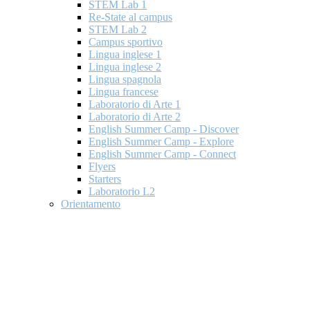
STEM Lab 1
Re-State al campus
STEM Lab 2
Campus sportivo
Lingua inglese 1
Lingua inglese 2
Lingua spagnola
Lingua francese
Laboratorio di Arte 1
Laboratorio di Arte 2
English Summer Camp - Discover
English Summer Camp - Explore
English Summer Camp - Connect
Flyers
Starters
Laboratorio L2
Orientamento