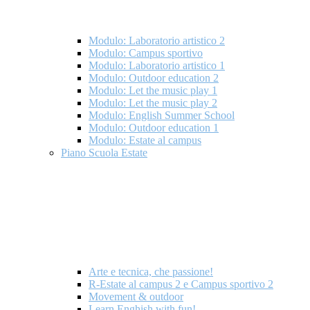
Modulo: Laboratorio artistico 2
Modulo: Campus sportivo
Modulo: Laboratorio artistico 1
Modulo: Outdoor education 2
Modulo: Let the music play 1
Modulo: Let the music play 2
Modulo: English Summer School
Modulo: Outdoor education 1
Modulo: Estate al campus
Piano Scuola Estate
Arte e tecnica, che passione!
R-Estate al campus 2 e Campus sportivo 2
Movement & outdoor
Learn Enghish with fun!