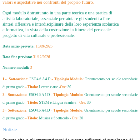
valori e aspettative nei confronti del proprio futuro.
Ogni
modulo è strutturato in una parte teorica e una pratica di
attività laboratoriale, essenziale per aiutare gli studenti a fare
sintesi riflessiva e interdisciplinare della loro esperienza scolastica
e formativa, in vista della costruzione in itinere del personale
progetto di vita culturale e professionale.
Data inizio prevista:
15/09/2025
Data fine prevista:
31/12/2026
Numero moduli:
3
1 - Sottoazione:
ESO4.6.A4.D
- Tipologia Modulo:
Orientamento per scuole secondarie
di primo grado
-
Titolo:
Lettere e arte -
Ore:
30
2 - Sottoazione:
ESO4.6.A4.D
- Tipologia Modulo:
Orientamento per scuole secondarie
di primo grado
-
Titolo:
STEM e Lingua straniera -
Ore:
30
3 - Sottoazione:
ESO4.6.A4.D
- Tipologia Modulo:
Orientamento per scuole secondarie
di primo grado
- Titolo:
Musica e Spettacolo -
Ore:
30
Notizie