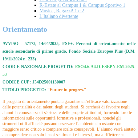
R-Estate al Campus 1 & Campus Sportivo 1
Musica, Ragazzi! 1 e 2
L'Italiano divertente
Orientamento
AVVISO - 57173, 14/04/2025
, FSE+, Percorsi di orientamento nelle
scuole secondarie di primo grado, Fondo Sociale Europeo Plus
(D.M.
19/11/2024 n. 233)
CODICE NAZIONALE PROGETTO:
ESO4.6.A4.D-FSEPN-EM-2025-
53
CODICE CUP: J54D25001130007
TITOLO PROGETTO:
“Future in progress”
Il progetto di orientamento punta a garantire un’efficace valorizzazione
delle potenzialità e dei talenti degli studenti. Si cercherà di favorire negli
alunni la conoscenza di sé stessi e delle proprie attitudini, fornendo loro le
informazioni sulle opportunità formative e professionali, nonché gli
strumenti utili affinché possano osservare l’ambiente circostante con
maggiore senso critico e compiere scelte consapevoli. L’alunno verrà aiutato
a comprendere non solo i suoi sentimenti e interessi, ma a riflettere su