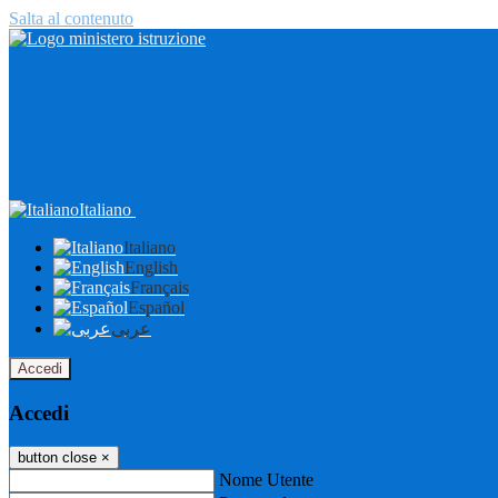
Salta al contenuto
Italiano
Italiano
English
Français
Español
عربى
Accedi
Accedi
button close
×
Nome Utente