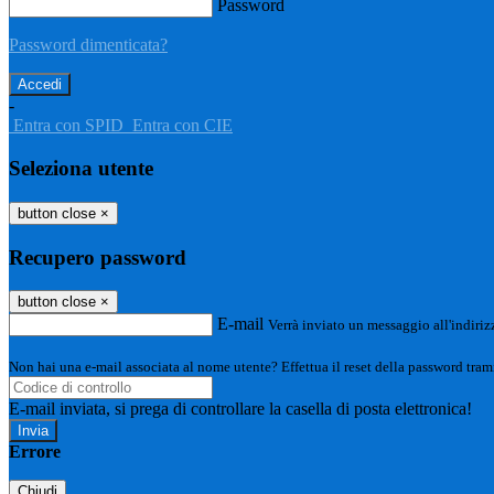
Password
Password dimenticata?
-
Entra con SPID
Entra con CIE
Seleziona utente
button close
×
Recupero password
button close
×
E-mail
Verrà inviato un messaggio all'indirizz
Non hai una e-mail associata al nome utente? Effettua il reset della password tram
E-mail inviata, si prega di controllare la casella di posta elettronica!
Errore
Chiudi