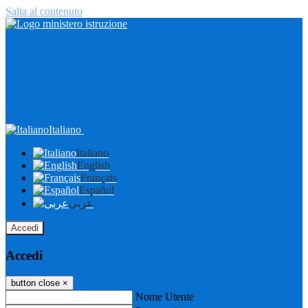
Salta al contenuto
Italiano
Italiano
English
Français
Español
عربى
Accedi
Accedi
button close
×
Nome Utente