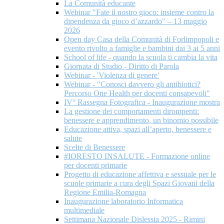
La Comunità educante
Webinar "Fate il nostro gioco: insieme contro la
dipendenza da gioco d’azzardo" – 13 maggio
2026
Open day Casa della Comunità di Forlimpopoli e
evento rivolto a famiglie e bambini dai 3 ai 5 anni
School of life - quando la scuola ti cambia la vita
Giornata di Studio - Diritto di Parola
Webinar - 'Violenza di genere'
Webinar - "Conosci davvero gli antibiotici?
Percorso One Health per docenti consapevoli"
IV° Rassegna Fotografica - Inaugurazione mostra
La gestione dei comportamenti dirompenti:
benessere e apprendimento, un binomio possibile
Educazione attiva, spazi all’aperto, benessere e
salute
Scelte di Benessere
#IORESTO INSALUTE - Formazione online
per docenti primarie
Progetto di educazione affettiva e sessuale per le
scuole primarie a cura degli Spazi Giovani della
Regione Emilia-Romagna
Inaugurazione laboratorio Informatica
multimediale
Settimana Nazionale Dislessia 2025 - Rimini