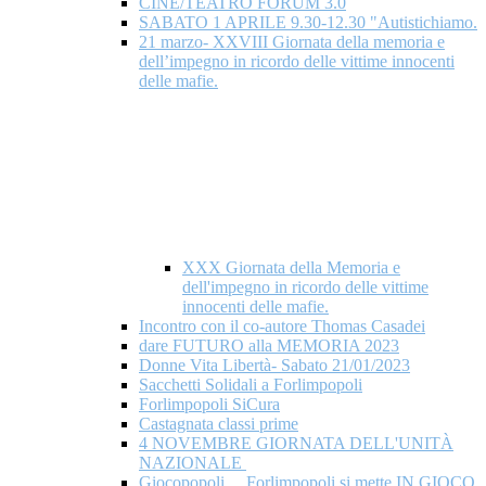
CINE/TEATRO FORUM 3.0
SABATO 1 APRILE 9.30-12.30 "Autistichiamo.
21 marzo- XXVIII Giornata della memoria e
dell’impegno in ricordo delle vittime innocenti
delle mafie.
XXX Giornata della Memoria e
dell'impegno in ricordo delle vittime
innocenti delle mafie.
Incontro con il co-autore Thomas Casadei
dare FUTURO alla MEMORIA 2023
Donne Vita Libertà- Sabato 21/01/2023
Sacchetti Solidali a Forlimpopoli
Forlimpopoli SiCura
Castagnata classi prime
4 NOVEMBRE GIORNATA DELL'UNITÀ
NAZIONALE
Giocopopoli ... Forlimpopoli si mette IN GIOCO