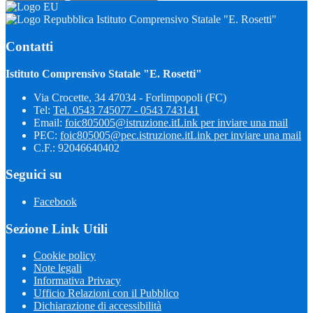
Istituto Comprensivo Statale "E. Rosetti"
Contatti
Istituto Comprensivo Statale "E. Rosetti"
Via Crocette, 34 47034 - Forlimpopoli (FC)
Tel:
Tel. 0543 745077 - 0543 743141
Email:
foic805005@istruzione.it
Link per inviare una mail
PEC:
foic805005@pec.istruzione.it
Link per inviare una mail
C.F.: 92046640402
Seguici su
Facebook
Sezione Link Utili
Cookie policy
Note legali
Informativa Privacy
Ufficio Relazioni con il Pubblico
Dichiarazione di accessibilità