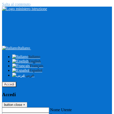
Salta al contenuto
Italiano
Italiano
English
Français
Español
عربى
Accedi
Accedi
button close
×
Nome Utente