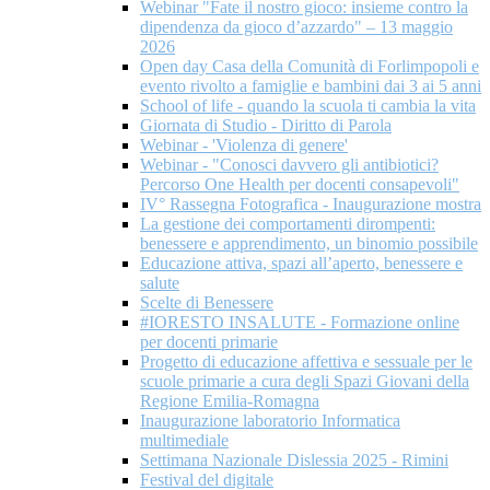
Webinar "Fate il nostro gioco: insieme contro la
dipendenza da gioco d’azzardo" – 13 maggio
2026
Open day Casa della Comunità di Forlimpopoli e
evento rivolto a famiglie e bambini dai 3 ai 5 anni
School of life - quando la scuola ti cambia la vita
Giornata di Studio - Diritto di Parola
Webinar - 'Violenza di genere'
Webinar - "Conosci davvero gli antibiotici?
Percorso One Health per docenti consapevoli"
IV° Rassegna Fotografica - Inaugurazione mostra
La gestione dei comportamenti dirompenti:
benessere e apprendimento, un binomio possibile
Educazione attiva, spazi all’aperto, benessere e
salute
Scelte di Benessere
#IORESTO INSALUTE - Formazione online
per docenti primarie
Progetto di educazione affettiva e sessuale per le
scuole primarie a cura degli Spazi Giovani della
Regione Emilia-Romagna
Inaugurazione laboratorio Informatica
multimediale
Settimana Nazionale Dislessia 2025 - Rimini
Festival del digitale