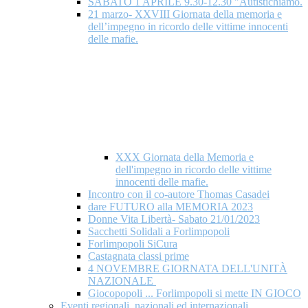
SABATO 1 APRILE 9.30-12.30 "Autistichiamo.
21 marzo- XXVIII Giornata della memoria e
dell’impegno in ricordo delle vittime innocenti
delle mafie.
XXX Giornata della Memoria e
dell'impegno in ricordo delle vittime
innocenti delle mafie.
Incontro con il co-autore Thomas Casadei
dare FUTURO alla MEMORIA 2023
Donne Vita Libertà- Sabato 21/01/2023
Sacchetti Solidali a Forlimpopoli
Forlimpopoli SiCura
Castagnata classi prime
4 NOVEMBRE GIORNATA DELL'UNITÀ
NAZIONALE
Giocopopoli ... Forlimpopoli si mette IN GIOCO
Eventi regionali, nazionali ed internazionali