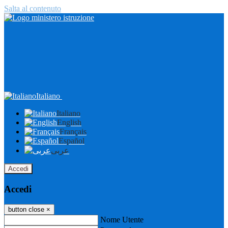
Salta al contenuto
Italiano
Italiano
English
Français
Español
عربى
Accedi
Accedi
button close
×
Nome Utente