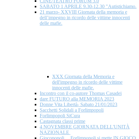
CINE/TEATRO FORUM 3.0
SABATO 1 APRILE 9.30-12.30 "Autistichiamo.
21 marzo- XXVIII Giornata della memoria e
dell’impegno in ricordo delle vittime innocenti
delle mafie.
XXX Giornata della Memoria e
dell'impegno in ricordo delle vittime
innocenti delle mafie.
Incontro con il co-autore Thomas Casadei
dare FUTURO alla MEMORIA 2023
Donne Vita Libertà- Sabato 21/01/2023
Sacchetti Solidali a Forlimpopoli
Forlimpopoli SiCura
Castagnata classi prime
4 NOVEMBRE GIORNATA DELL'UNITÀ
NAZIONALE
Giocopopoli ... Forlimpopoli si mette IN GIOCO