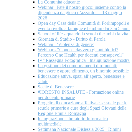
La Comunità educante
Webinar "Fate il nostro gioco: insieme contro la
dipendenza da gioco d’azzardo" – 13 maggio
2026
Open day Casa della Comunità di Forlimpopoli e
evento rivolto a famiglie e bambini dai 3 ai 5 anni
School of life - quando la scuola ti cambia la vita
Giornata di Studio - Diritto di Parola
Webinar - 'Violenza di genere'
Webinar - "Conosci davvero gli antibiotici?
Percorso One Health per docenti consapevoli"
IV° Rassegna Fotografica - Inaugurazione mostra
La gestione dei comportamenti dirompenti:
benessere e apprendimento, un binomio possibile
Educazione attiva, spazi all’aperto, benessere e
salute
Scelte di Benessere
#IORESTO INSALUTE - Formazione online
per docenti primarie
Progetto di educazione affettiva e sessuale per le
scuole primarie a cura degli Spazi Giovani della
Regione Emilia-Romagna
Inaugurazione laboratorio Informatica
multimediale
Settimana Nazionale Dislessia 2025 - Rimini