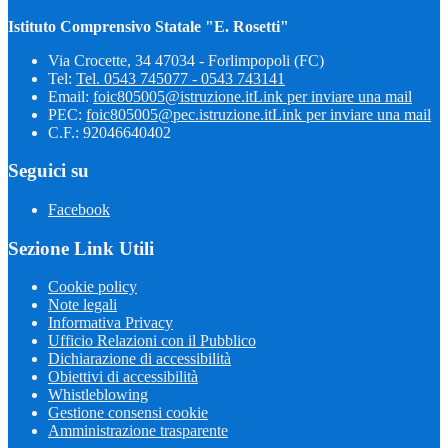
Istituto Comprensivo Statale "E. Rosetti"
Via Crocette, 34 47034 - Forlimpopoli (FC)
Tel:
Tel. 0543 745077 - 0543 743141
Email:
foic805005@istruzione.it
Link per inviare una mail
PEC:
foic805005@pec.istruzione.it
Link per inviare una mail
C.F.: 92046640402
Seguici su
Facebook
Sezione Link Utili
Cookie policy
Note legali
Informativa Privacy
Ufficio Relazioni con il Pubblico
Dichiarazione di accessibilità
Obiettivi di accessibilità
Whistleblowing
Gestione consensi cookie
Amministrazione trasparente