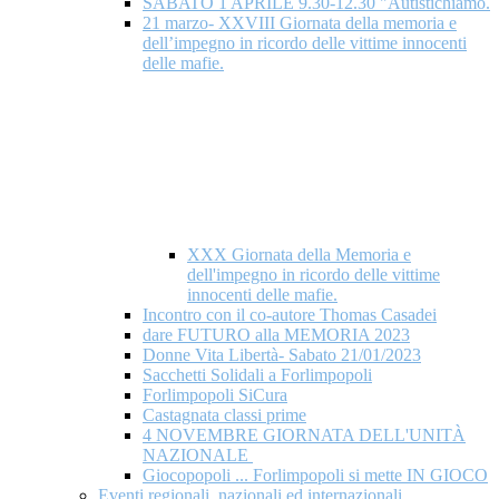
SABATO 1 APRILE 9.30-12.30 "Autistichiamo.
21 marzo- XXVIII Giornata della memoria e
dell’impegno in ricordo delle vittime innocenti
delle mafie.
XXX Giornata della Memoria e
dell'impegno in ricordo delle vittime
innocenti delle mafie.
Incontro con il co-autore Thomas Casadei
dare FUTURO alla MEMORIA 2023
Donne Vita Libertà- Sabato 21/01/2023
Sacchetti Solidali a Forlimpopoli
Forlimpopoli SiCura
Castagnata classi prime
4 NOVEMBRE GIORNATA DELL'UNITÀ
NAZIONALE
Giocopopoli ... Forlimpopoli si mette IN GIOCO
Eventi regionali, nazionali ed internazionali