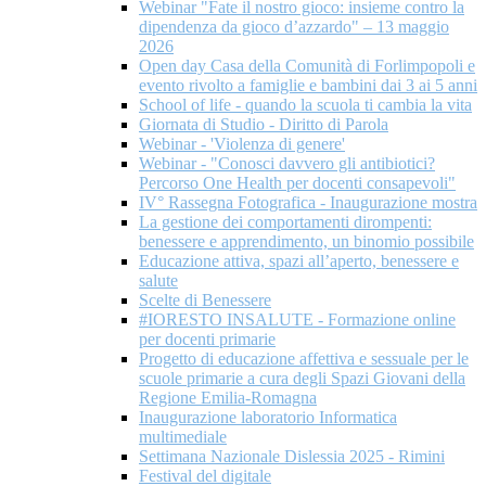
Webinar "Fate il nostro gioco: insieme contro la
dipendenza da gioco d’azzardo" – 13 maggio
2026
Open day Casa della Comunità di Forlimpopoli e
evento rivolto a famiglie e bambini dai 3 ai 5 anni
School of life - quando la scuola ti cambia la vita
Giornata di Studio - Diritto di Parola
Webinar - 'Violenza di genere'
Webinar - "Conosci davvero gli antibiotici?
Percorso One Health per docenti consapevoli"
IV° Rassegna Fotografica - Inaugurazione mostra
La gestione dei comportamenti dirompenti:
benessere e apprendimento, un binomio possibile
Educazione attiva, spazi all’aperto, benessere e
salute
Scelte di Benessere
#IORESTO INSALUTE - Formazione online
per docenti primarie
Progetto di educazione affettiva e sessuale per le
scuole primarie a cura degli Spazi Giovani della
Regione Emilia-Romagna
Inaugurazione laboratorio Informatica
multimediale
Settimana Nazionale Dislessia 2025 - Rimini
Festival del digitale