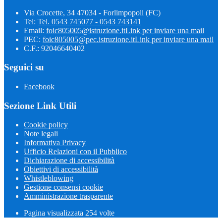
Via Crocette, 34 47034 - Forlimpopoli (FC)
Tel:
Tel. 0543 745077 - 0543 743141
Email:
foic805005@istruzione.it
Link per inviare una mail
PEC:
foic805005@pec.istruzione.it
Link per inviare una mail
C.F.: 92046640402
Seguici su
Facebook
Sezione Link Utili
Cookie policy
Note legali
Informativa Privacy
Ufficio Relazioni con il Pubblico
Dichiarazione di accessibilità
Obiettivi di accessibilità
Whistleblowing
Gestione consensi cookie
Amministrazione trasparente
Pagina visualizzata
254
volte