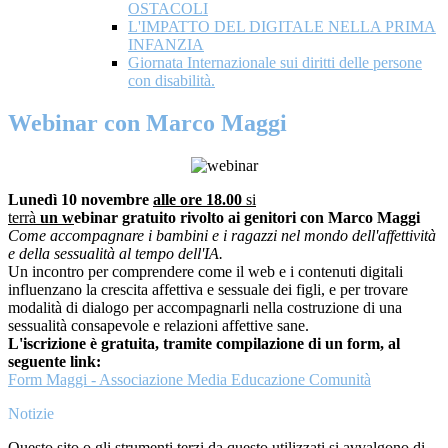
OSTACOLI
L'IMPATTO DEL DIGITALE NELLA PRIMA
INFANZIA
Giornata Internazionale sui diritti delle persone
con disabilità.
Webinar con Marco Maggi
Lunedì 10 novembre
alle ore 18.00
si
terrà
un
w
ebinar
gratuito rivolto ai genitori con Marco Maggi
Come accompagnare i bambini e i ragazzi nel mondo dell'affettività
e della sessualità al tempo dell'IA.
Un incontro per comprendere come il web e i contenuti digitali
influenzano la crescita affettiva e sessuale dei figli, e per trovare
modalità di dialogo per accompagnarli nella costruzione di una
sessualità consapevole e relazioni affettive sane.
L'iscrizione è gratuita, tramite compilazione di un form, al
seguente link:
Form Maggi - Associazione Media Educazione Comunità
Notizie
Questo sito o gli strumenti terzi da questo utilizzati si avvalgono di