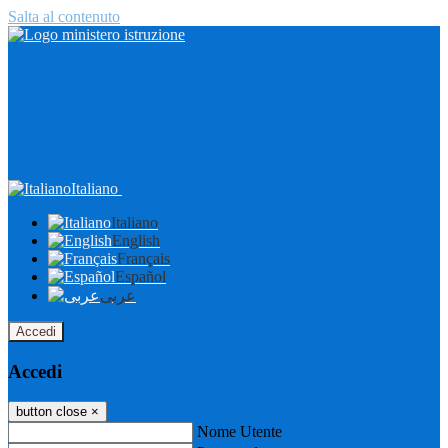
Salta al contenuto
Italiano
Italiano
English
Français
Español
عربى
Accedi
Accedi
button close
×
Nome Utente