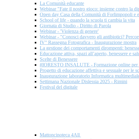
La Comunità educante
Webinar "Fate il nostro gioco: insieme contro la 
Open day Casa della Comunità di Forlimpopoli e eve
School of life - quando la scuola ti cambia la vita
Giornata di Studio - Diritto di Parola
Webinar - 'Violenza di genere'
Webinar - "Conosci davvero gli antibiotici? Perco
IV° Rassegna Fotografica - Inaugurazione mostra
La gestione dei comportamenti dirompenti: beness
Educazione attiva, spazi all’aperto, benessere e sal
Scelte di Benessere
#IORESTO INSALUTE - Formazione online per d
Progetto di educazione affettiva e sessuale per le
Inaugurazione laboratorio Informatica multimedial
Settimana Nazionale Dislessia 2025 - Rimini
Festival del digitale
Mattoncinoteca 4All