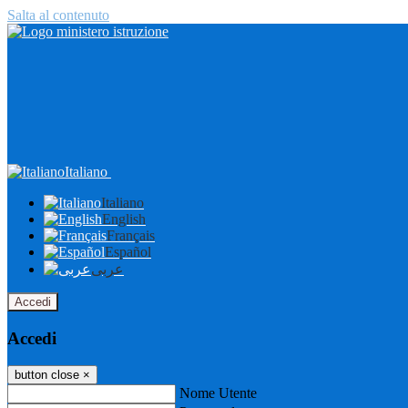
Salta al contenuto
Italiano
Italiano
English
Français
Español
عربى
Accedi
Accedi
button close
×
Nome Utente