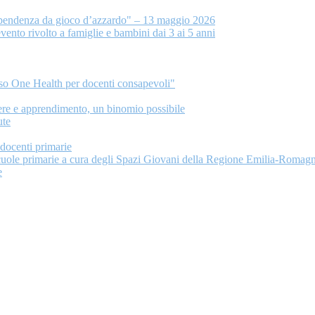
dipendenza da gioco d’azzardo" – 13 maggio 2026
nto rivolto a famiglie e bambini dai 3 ai 5 anni
rso One Health per docenti consapevoli"
ere e apprendimento, un binomio possibile
ute
ocenti primarie
 scuole primarie a cura degli Spazi Giovani della Regione Emilia-Romag
e