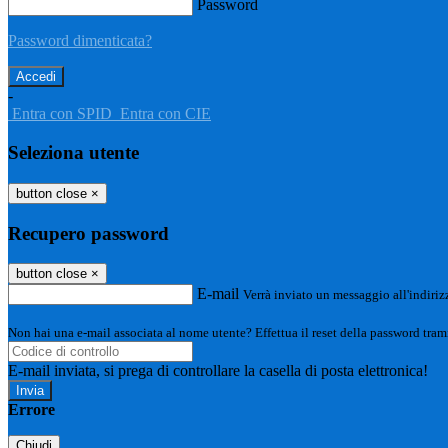
Password
Password dimenticata?
-
Entra con SPID
Entra con CIE
Seleziona utente
button close
×
Recupero password
button close
×
E-mail
Verrà inviato un messaggio all'indirizz
Non hai una e-mail associata al nome utente? Effettua il reset della password tram
E-mail inviata, si prega di controllare la casella di posta elettronica!
Errore
Chiudi