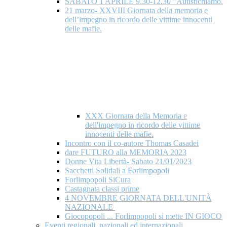
SABATO 1 APRILE 9.30-12.30 "Autistichiamo.
21 marzo- XXVIII Giornata della memoria e
dell’impegno in ricordo delle vittime innocenti
delle mafie.
XXX Giornata della Memoria e
dell'impegno in ricordo delle vittime
innocenti delle mafie.
Incontro con il co-autore Thomas Casadei
dare FUTURO alla MEMORIA 2023
Donne Vita Libertà- Sabato 21/01/2023
Sacchetti Solidali a Forlimpopoli
Forlimpopoli SiCura
Castagnata classi prime
4 NOVEMBRE GIORNATA DELL'UNITÀ
NAZIONALE
Giocopopoli ... Forlimpopoli si mette IN GIOCO
Eventi regionali, nazionali ed internazionali