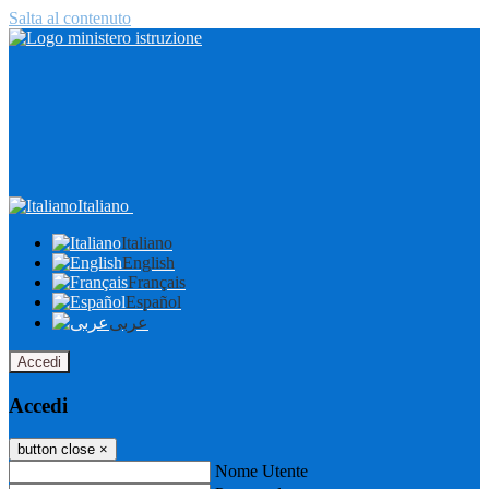
Salta al contenuto
Italiano
Italiano
English
Français
Español
عربى
Accedi
Accedi
button close
×
Nome Utente