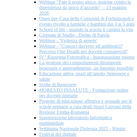
Webinar "Fate il nostro gioco: insieme contro la
dipendenza da gioco d’azzardo" – 13 maggio
2026
Open day Casa della Comunità di Forlimpopoli e
evento rivolto a famiglie e bambini dai 3 ai 5 anni
School of life - quando la scuola ti cambia la vita
Giornata di Studio - Diritto di Parola
Webinar - 'Violenza di genere'
Webinar - "Conosci davvero gli antibiotici?
Percorso One Health per docenti consapevoli"
IV° Rassegna Fotografica - Inaugurazione mostra
La gestione dei comportamenti dirompenti:
benessere e apprendimento, un binomio possibile
Educazione attiva, spazi all’aperto, benessere e
salute
Scelte di Benessere
#IORESTO INSALUTE - Formazione online
per docenti primarie
Progetto di educazione affettiva e sessuale per le
scuole primarie a cura degli Spazi Giovani della
Regione Emilia-Romagna
Inaugurazione laboratorio Informatica
multimediale
Settimana Nazionale Dislessia 2025 - Rimini
Festival del digitale