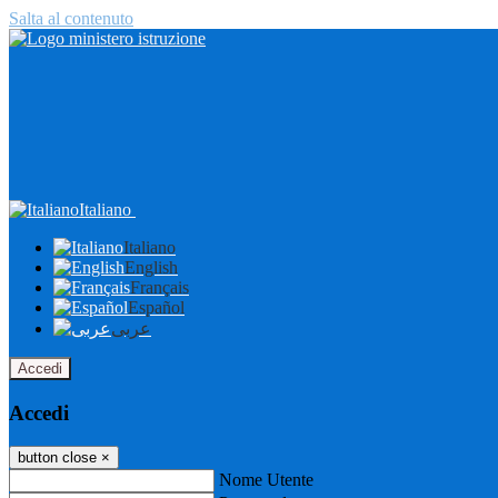
Salta al contenuto
Italiano
Italiano
English
Français
Español
عربى
Accedi
Accedi
button close
×
Nome Utente