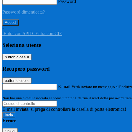
Password
Password dimenticata?
-
Entra con SPID
Entra con CIE
Seleziona utente
button close
×
Recupero password
button close
×
E-mail
Verrà inviato un messaggio all'indirizz
Non hai una e-mail associata al nome utente? Effettua il reset della password tram
E-mail inviata, si prega di controllare la casella di posta elettronica!
Errore
Chiudi