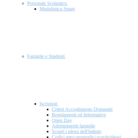
Personale Scolastico
Modulistica Smart
Famiglie e Studenti
Iscrizioni
Criteri Accoglimento Domande
Regolamenti ed Informative
Open Day
Adempimenti famiglie
Scopri i plessi dell'Istituto
Codici meccanografici scuole/plessi