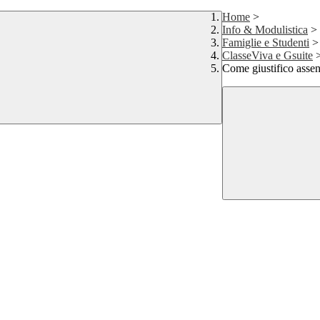
Home
>
Info & Modulistica
>
Famiglie e Studenti
>
ClasseViva e Gsuite
Come giustifico assenz