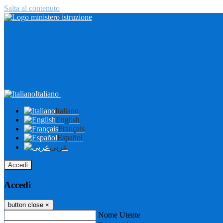
Salta al contenuto
Italiano
Italiano
English
Français
Español
عربى
Accedi
Accedi
button close
×
Nome Utente