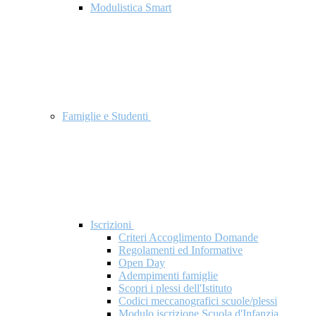
Modulistica Smart
Famiglie e Studenti
Iscrizioni
Criteri Accoglimento Domande
Regolamenti ed Informative
Open Day
Adempimenti famiglie
Scopri i plessi dell'Istituto
Codici meccanografici scuole/plessi
Modulo iscrizione Scuola d'Infanzia