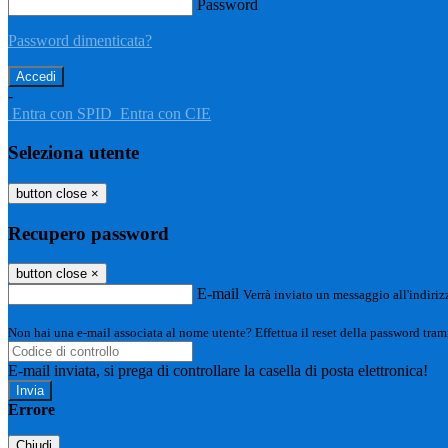
Password
Password dimenticata?
-
Entra con SPID
Entra con CIE
Seleziona utente
button close
×
Recupero password
button close
×
E-mail
Verrà inviato un messaggio all'indirizz
Non hai una e-mail associata al nome utente? Effettua il reset della password tram
E-mail inviata, si prega di controllare la casella di posta elettronica!
Errore
Chiudi