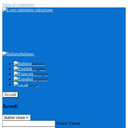
Salta al contenuto
Italiano
Italiano
English
Français
Español
عربى
Accedi
Accedi
button close
×
Nome Utente