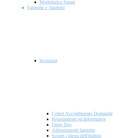
Modulistica Smart
Famiglie e Studenti
Iscrizioni
Criteri Accoglimento Domande
Regolamenti ed Informative
Open Day
Adempimenti famiglie
Scopri i plessi dell'Istituto