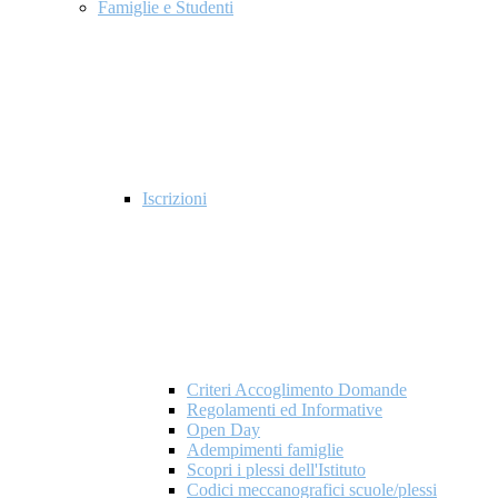
Famiglie e Studenti
Iscrizioni
Criteri Accoglimento Domande
Regolamenti ed Informative
Open Day
Adempimenti famiglie
Scopri i plessi dell'Istituto
Codici meccanografici scuole/plessi