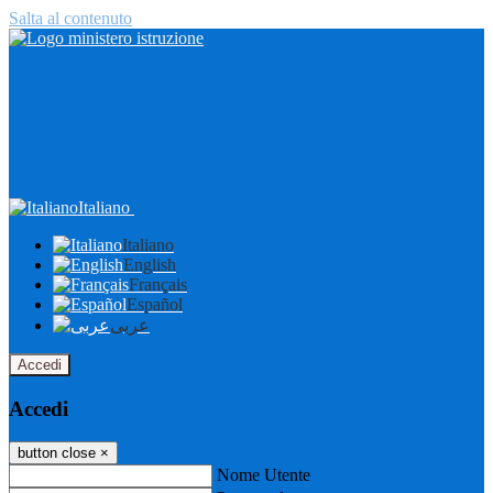
Salta al contenuto
Italiano
Italiano
English
Français
Español
عربى
Accedi
Accedi
button close
×
Nome Utente