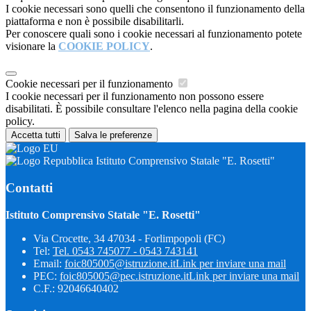
I cookie necessari sono quelli che consentono il funzionamento della
piattaforma e non è possibile disabilitarli.
Per conoscere quali sono i cookie necessari al funzionamento potete
visionare la
COOKIE POLICY
.
Cookie necessari per il funzionamento
I cookie necessari per il funzionamento non possono essere
disabilitati. È possibile consultare l'elenco nella pagina della cookie
policy.
Accetta tutti
Salva le preferenze
Istituto Comprensivo Statale "E. Rosetti"
Contatti
Istituto Comprensivo Statale "E. Rosetti"
Via Crocette, 34 47034 - Forlimpopoli (FC)
Tel:
Tel. 0543 745077 - 0543 743141
Email:
foic805005@istruzione.it
Link per inviare una mail
PEC:
foic805005@pec.istruzione.it
Link per inviare una mail
C.F.: 92046640402