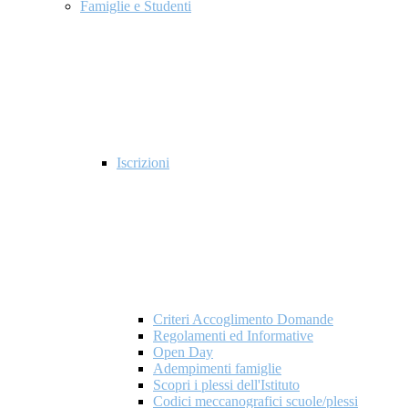
Famiglie e Studenti
Iscrizioni
Criteri Accoglimento Domande
Regolamenti ed Informative
Open Day
Adempimenti famiglie
Scopri i plessi dell'Istituto
Codici meccanografici scuole/plessi