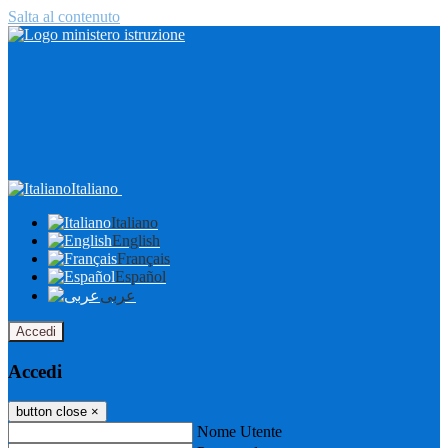
Salta al contenuto
Italiano
Italiano
English
Français
Español
عربى
Accedi
Accedi
button close
×
Nome Utente