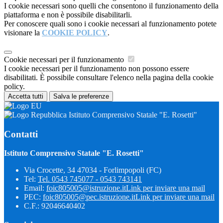
I cookie necessari sono quelli che consentono il funzionamento della
piattaforma e non è possibile disabilitarli.
Per conoscere quali sono i cookie necessari al funzionamento potete
visionare la
COOKIE POLICY
.
Cookie necessari per il funzionamento
I cookie necessari per il funzionamento non possono essere
disabilitati. È possibile consultare l'elenco nella pagina della cookie
policy.
Accetta tutti
Salva le preferenze
Istituto Comprensivo Statale "E. Rosetti"
Contatti
Istituto Comprensivo Statale "E. Rosetti"
Via Crocette, 34 47034 - Forlimpopoli (FC)
Tel:
Tel. 0543 745077 - 0543 743141
Email:
foic805005@istruzione.it
Link per inviare una mail
PEC:
foic805005@pec.istruzione.it
Link per inviare una mail
C.F.: 92046640402