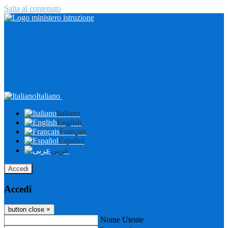
Salta al contenuto
Italiano
Italiano
English
Français
Español
عربى
Accedi
Accedi
button close
×
Nome Utente